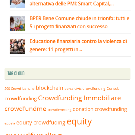
alternativa delle PMI: Smart Capital,...
BPER Bene Comune chiude in trionfo: tutti e
5 i progetti finanziati con successo
Educazione finanziaria contro la violenza di
genere: 11 progetti in...
Tag Cloud
blockchain
banche
borsa
civic crowdfunding
Consob
200 Crowd
Crowdfunding Immobiliare
crowdfunding
crowdfundme
donation crowdfunding
crowdinvesting
equity
equity crowdfuding
eppela