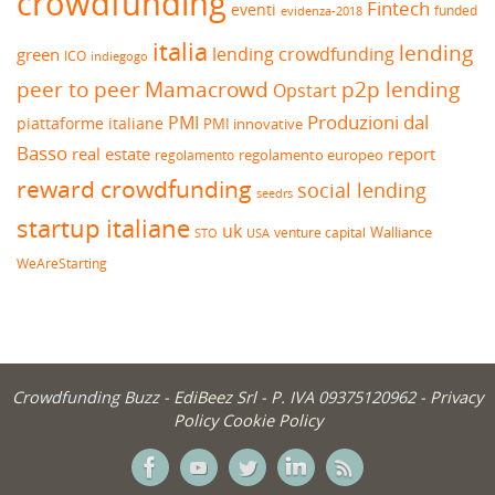
crowdfunding
Fintech
eventi
funded
evidenza-2018
italia
lending
lending crowdfunding
green
ICO
indiegogo
peer to peer
Mamacrowd
p2p lending
Opstart
Produzioni dal
PMI
piattaforme italiane
PMI innovative
Basso
real estate
report
regolamento europeo
regolamento
reward crowdfunding
social lending
seedrs
startup italiane
uk
venture capital
Walliance
USA
STO
WeAreStarting
Crowdfunding Buzz -
EdiBeez Srl
- P. IVA 09375120962 -
Privacy
Policy
Cookie Policy