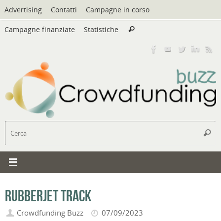
Vai
Advertising
Contatti
Campagne in corso
al
Cerca:
contenuto
Campagne finanziate
Statistiche
Cerca
C
Cerc
Rubberjet Track
Crowdfunding Buzz
07/09/2023