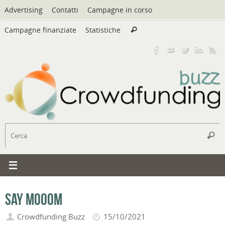
Vai
Advertising
Contatti
Campagne in corso
al
Cerca:
contenuto
Campagne finanziate
Statistiche
Cerca
C
Cerc
Say Mooom
Crowdfunding Buzz
15/10/2021