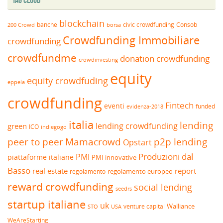
blockchain
banche
borsa
civic crowdfunding
Consob
200 Crowd
Crowdfunding Immobiliare
crowdfunding
crowdfundme
donation crowdfunding
crowdinvesting
equity
equity crowdfuding
eppela
crowdfunding
Fintech
eventi
funded
evidenza-2018
italia
lending
lending crowdfunding
green
ICO
indiegogo
peer to peer
Mamacrowd
p2p lending
Opstart
Produzioni dal
PMI
piattaforme italiane
PMI innovative
Basso
real estate
report
regolamento europeo
regolamento
reward crowdfunding
social lending
seedrs
startup italiane
uk
venture capital
Walliance
USA
STO
WeAreStarting