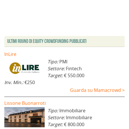
n
f
o
v
f
f
u
i
v
a
i
i
n
n
a
f
n
n
a
e
f
i
e
e
n
s
i
n
s
s
u
t
n
e
t
t
o
r
e
s
r
r
v
a
s
t
a
a
a
)
t
r
)
)
f
r
a
i
a
)
Ultimi Round di Equity Crowdfunding Pubblicati
n
)
e
s
t
InLire
r
a
Tipo:
PMI
)
Settore:
Fintech
Target:
€ 550.000
Inv. Min.:
€250
Guarda su Mamacrowd >
Lissone Buonarroti
Tipo:
Immobiliare
Settore:
Immobiliare
Target:
€ 800.000