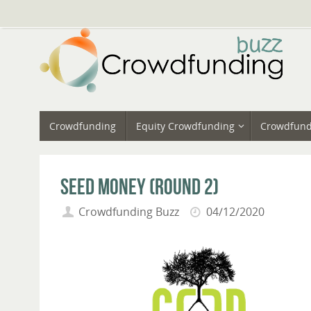
Vai
al
contenuto
Vai
Crowdfunding
Equity Crowdfunding
Crowdfund
al
contenuto
Seed Money (round 2)
Crowdfunding Buzz
04/12/2020