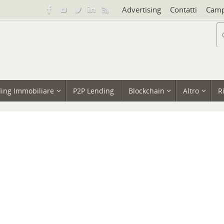
Advertising
Contatti
Camp
ing Immobiliare
P2P Lending
Blockchain
Altro
R