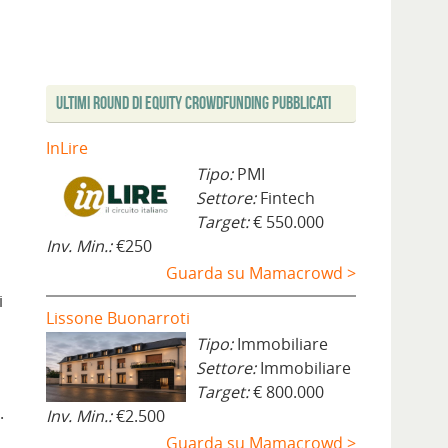
Ultimi Round di Equity Crowdfunding Pubblicati
InLire
Tipo:
PMI
Settore:
Fintech
Target:
€ 550.000
Inv. Min.:
€250
Guarda su Mamacrowd >
i
Lissone Buonarroti
Tipo:
Immobiliare
Settore:
Immobiliare
Target:
€ 800.000
.
Inv. Min.:
€2.500
Guarda su Mamacrowd >