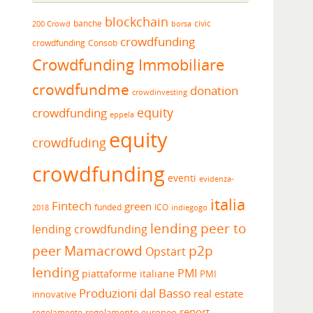
blockchain
banche
borsa
civic
200 Crowd
crowdfunding
crowdfunding
Consob
Crowdfunding Immobiliare
crowdfundme
donation
crowdinvesting
equity
crowdfunding
eppela
equity
crowdfuding
crowdfunding
eventi
evidenza-
italia
Fintech
green
funded
ICO
2018
indiegogo
lending peer to
lending crowdfunding
peer
Mamacrowd
p2p
Opstart
lending
PMI
piattaforme italiane
PMI
Produzioni dal Basso
real estate
innovative
report
regolamento europeo
regolamento