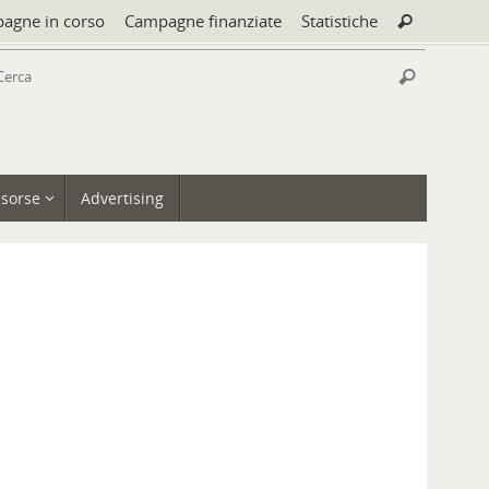
Cerca:
agne in corso
Campagne finanziate
Statistiche
Cerca
Cerca:
Cerca
isorse
Advertising