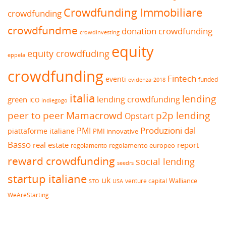
Crowdfunding Immobiliare
crowdfunding
crowdfundme
donation crowdfunding
crowdinvesting
equity
equity crowdfuding
eppela
crowdfunding
Fintech
eventi
funded
evidenza-2018
italia
lending
lending crowdfunding
green
ICO
indiegogo
peer to peer
Mamacrowd
p2p lending
Opstart
Produzioni dal
PMI
piattaforme italiane
PMI innovative
Basso
real estate
report
regolamento europeo
regolamento
reward crowdfunding
social lending
seedrs
startup italiane
uk
venture capital
Walliance
USA
STO
WeAreStarting