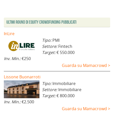
n
s
i
n
s
s
u
t
n
e
t
t
o
r
e
s
r
r
v
a
s
t
a
a
a
)
t
r
)
)
f
r
a
i
a
)
Ultimi Round di Equity Crowdfunding Pubblicati
n
)
e
s
t
InLire
r
a
Tipo:
PMI
)
Settore:
Fintech
Target:
€ 550.000
Inv. Min.:
€250
Guarda su Mamacrowd >
Lissone Buonarroti
Tipo:
Immobiliare
Settore:
Immobiliare
Target:
€ 800.000
Inv. Min.:
€2.500
Guarda su Mamacrowd >