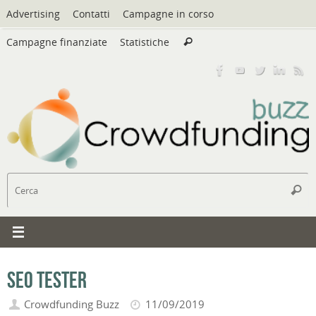
Vai
Advertising
Contatti
Campagne in corso
al
Cerca:
contenuto
Campagne finanziate
Statistiche
Cerca
C
Cerc
SEO Tester
Crowdfunding Buzz
11/09/2019