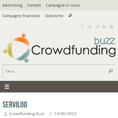
Vai
Advertising
Contatti
Campagne in corso
al
Cerca:
contenuto
Campagne finanziate
Statistiche
Cerca
C
Cerc
Serviloo
Crowdfunding Buzz
19/06/2023