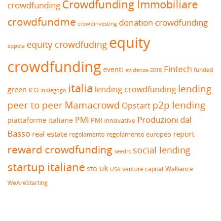
Crowdfunding Immobiliare
crowdfunding
crowdfundme
donation crowdfunding
crowdinvesting
equity
equity crowdfuding
eppela
crowdfunding
Fintech
eventi
funded
evidenza-2018
italia
lending
lending crowdfunding
green
ICO
indiegogo
peer to peer
Mamacrowd
p2p lending
Opstart
Produzioni dal
PMI
piattaforme italiane
PMI innovative
Basso
real estate
report
regolamento europeo
regolamento
reward crowdfunding
social lending
seedrs
startup italiane
uk
venture capital
Walliance
USA
STO
WeAreStarting