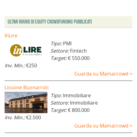
o
r
e
s
r
r
v
a
s
t
a
a
a
)
t
r
)
)
f
r
a
i
a
)
Ultimi Round di Equity Crowdfunding Pubblicati
n
)
e
s
t
InLire
r
a
Tipo:
PMI
)
Settore:
Fintech
Target:
€ 550.000
Inv. Min.:
€250
Guarda su Mamacrowd >
Lissone Buonarroti
Tipo:
Immobiliare
Settore:
Immobiliare
Target:
€ 800.000
Inv. Min.:
€2.500
Guarda su Mamacrowd >