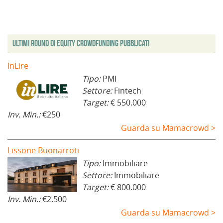
n
s
i
n
s
s
u
t
n
e
t
t
o
r
e
s
r
r
v
a
s
t
a
a
a
)
t
r
)
)
f
r
a
i
a
)
Ultimi Round di Equity Crowdfunding Pubblicati
n
)
e
s
t
InLire
r
a
Tipo:
PMI
)
Settore:
Fintech
Target:
€ 550.000
Inv. Min.:
€250
Guarda su Mamacrowd >
Lissone Buonarroti
Tipo:
Immobiliare
Settore:
Immobiliare
Target:
€ 800.000
Inv. Min.:
€2.500
Guarda su Mamacrowd >