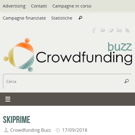
Vai
Advertising
Contatti
Campagne in corso
al
Cerca:
contenuto
Campagne finanziate
Statistiche
Cerca
C
Cerc
SkiPrime
Crowdfunding Buzz
17/09/2018