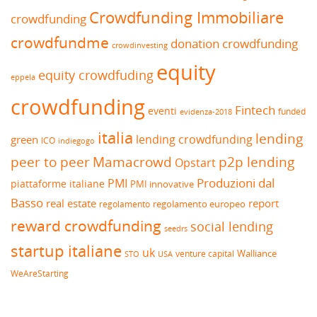
Crowdfunding Immobiliare
crowdfunding
crowdfundme
donation crowdfunding
crowdinvesting
equity
equity crowdfuding
eppela
crowdfunding
Fintech
eventi
funded
evidenza-2018
italia
lending
lending crowdfunding
green
ICO
indiegogo
peer to peer
Mamacrowd
p2p lending
Opstart
Produzioni dal
PMI
piattaforme italiane
PMI innovative
Basso
real estate
report
regolamento europeo
regolamento
reward crowdfunding
social lending
seedrs
startup italiane
uk
venture capital
Walliance
USA
STO
WeAreStarting