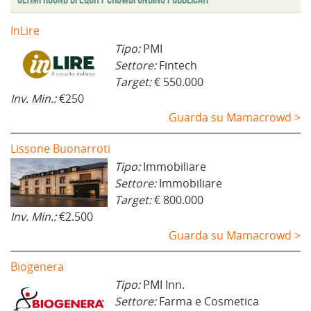
e
s
t
InLire
r
a
Tipo:
PMI
)
Settore:
Fintech
Target:
€ 550.000
Inv. Min.:
€250
Guarda su Mamacrowd >
Lissone Buonarroti
Tipo:
Immobiliare
Settore:
Immobiliare
Target:
€ 800.000
Inv. Min.:
€2.500
Guarda su Mamacrowd >
Biogenera
Tipo:
PMI Inn.
Settore:
Farma e Cosmetica