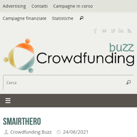
Vai
Advertising
Contatti
Campagne in corso
al
Cerca:
contenuto
Campagne finanziate
Statistiche
Cerca
C
Cerc
Smairthero
Crowdfunding Buzz
24/06/2021