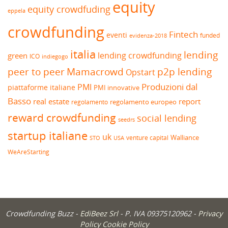
equity
equity crowdfuding
eppela
crowdfunding
Fintech
eventi
funded
evidenza-2018
italia
lending
lending crowdfunding
green
ICO
indiegogo
peer to peer
Mamacrowd
p2p lending
Opstart
Produzioni dal
PMI
piattaforme italiane
PMI innovative
Basso
real estate
report
regolamento europeo
regolamento
reward crowdfunding
social lending
seedrs
startup italiane
uk
venture capital
Walliance
USA
STO
WeAreStarting
Crowdfunding Buzz -
EdiBeez Srl
- P. IVA 09375120962 -
Privacy
Policy
Cookie Policy