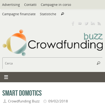
Vai
Advertising
Contatti
Campagne in corso
al
Cerca:
contenuto
Campagne finanziate
Statistiche
Cerca
C
Cerc
Smart Domotics
Crowdfunding Buzz
09/02/2018