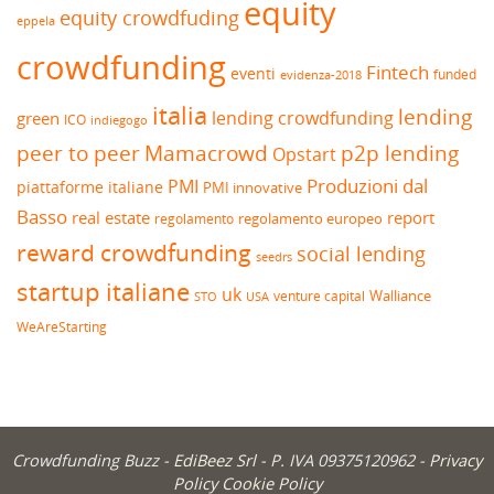
equity
equity crowdfuding
eppela
crowdfunding
Fintech
eventi
funded
evidenza-2018
italia
lending
lending crowdfunding
green
ICO
indiegogo
peer to peer
Mamacrowd
p2p lending
Opstart
Produzioni dal
PMI
piattaforme italiane
PMI innovative
Basso
real estate
report
regolamento europeo
regolamento
reward crowdfunding
social lending
seedrs
startup italiane
uk
venture capital
Walliance
USA
STO
WeAreStarting
Crowdfunding Buzz -
EdiBeez Srl
- P. IVA 09375120962 -
Privacy
Policy
Cookie Policy