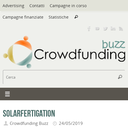
Vai
Advertising
Contatti
Campagne in corso
al
Cerca:
contenuto
Campagne finanziate
Statistiche
Cerca
C
Cerc
SolarFertigation
Crowdfunding Buzz
24/05/2019