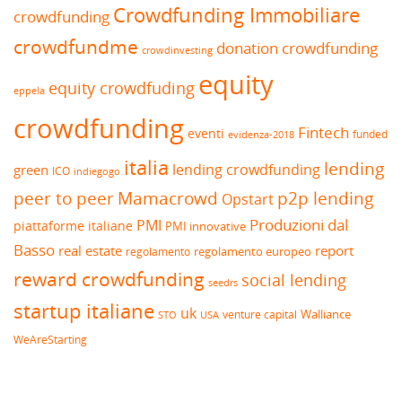
Crowdfunding Immobiliare
crowdfunding
crowdfundme
donation crowdfunding
crowdinvesting
equity
equity crowdfuding
eppela
crowdfunding
Fintech
eventi
funded
evidenza-2018
italia
lending
lending crowdfunding
green
ICO
indiegogo
peer to peer
Mamacrowd
p2p lending
Opstart
Produzioni dal
PMI
piattaforme italiane
PMI innovative
Basso
real estate
report
regolamento europeo
regolamento
reward crowdfunding
social lending
seedrs
startup italiane
uk
venture capital
Walliance
USA
STO
WeAreStarting