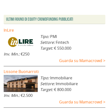
u
t
n
e
t
t
o
r
e
s
r
r
v
a
s
t
a
a
a
)
t
r
)
)
f
r
a
i
a
)
Ultimi Round di Equity Crowdfunding Pubblicati
n
)
e
s
t
InLire
r
a
Tipo:
PMI
)
Settore:
Fintech
Target:
€ 550.000
Inv. Min.:
€250
Guarda su Mamacrowd >
Lissone Buonarroti
Tipo:
Immobiliare
Settore:
Immobiliare
Target:
€ 800.000
Inv. Min.:
€2.500
Guarda su Mamacrowd >