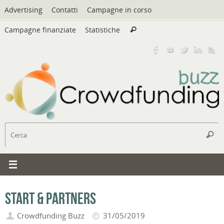
Vai
Advertising
Contatti
Campagne in corso
al
Cerca:
contenuto
Campagne finanziate
Statistiche
Cerca
C
Cerc
Start & Partners
Crowdfunding Buzz
31/05/2019