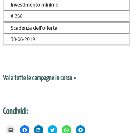
Investimento minimo
€ 256
Scadenza dell'offerta
30-06-2019
Vai a tutte le campagne in corso >
Condividi:
F
F
F
F
F
F
a
a
a
a
a
a