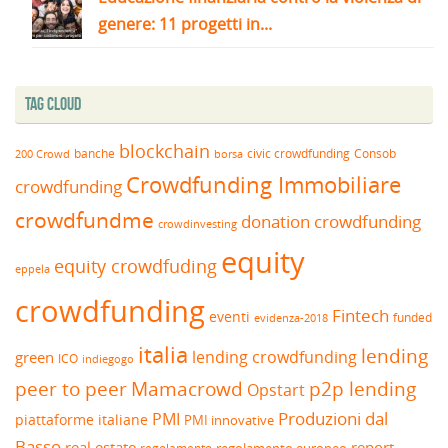
genere: 11 progetti in...
Tag Cloud
blockchain
banche
borsa
civic crowdfunding
Consob
200 Crowd
Crowdfunding Immobiliare
crowdfunding
crowdfundme
donation crowdfunding
crowdinvesting
equity
equity crowdfuding
eppela
crowdfunding
Fintech
eventi
funded
evidenza-2018
italia
lending
lending crowdfunding
green
ICO
indiegogo
peer to peer
Mamacrowd
p2p lending
Opstart
Produzioni dal
PMI
piattaforme italiane
PMI innovative
Basso
real estate
report
regolamento europeo
regolamento