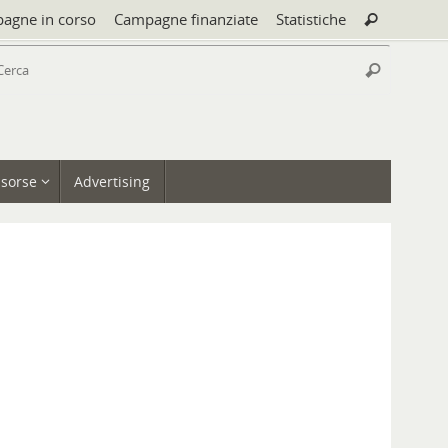
Cerca:
agne in corso
Campagne finanziate
Statistiche
Cerca
Cerca:
Cerca
isorse
Advertising