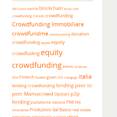
blockchain
banche
borsa
civic
200 Crowd
crowdfunding
crowdfunding
Consob
Crowdfunding Immobiliare
crowdfundme
donation
crowdinvesting
equity
crowdfunding
eppela
equity
crowdfuding
crowdfunding
eventi
evidenza-
italia
Fintech
green
funded
ICO
2018
indiegogo
lending peer to
lending crowdfunding
peer
Mamacrowd
p2p
Opstart
lending
PMI
piattaforme italiane
PMI
Produzioni dal Basso
real estate
innovative
report
regolamento europeo
regolamento