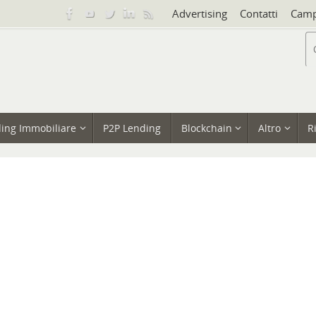
Advertising
Contatti
Camp
ing Immobiliare
P2P Lending
Blockchain
Altro
R