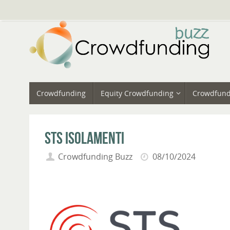
Vai
al
contenuto
Vai
Crowdfunding
Equity Crowdfunding
Crowdfund
al
contenuto
STS Isolamenti
Crowdfunding Buzz
08/10/2024