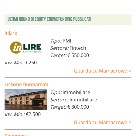
o
r
e
s
r
r
v
a
s
t
a
a
a
)
t
r
)
)
f
r
a
i
a
)
Ultimi Round di Equity Crowdfunding Pubblicati
n
)
e
s
t
InLire
r
a
Tipo:
PMI
)
Settore:
Fintech
Target:
€ 550.000
Inv. Min.:
€250
Guarda su Mamacrowd >
Lissone Buonarroti
Tipo:
Immobiliare
Settore:
Immobiliare
Target:
€ 800.000
Inv. Min.:
€2.500
Guarda su Mamacrowd >
Biogenera