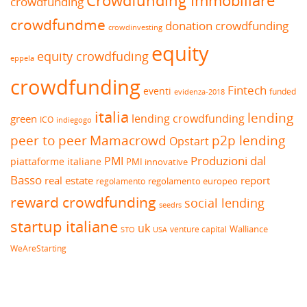
Crowdfunding Immobiliare
crowdfunding
crowdfundme
donation crowdfunding
crowdinvesting
equity
equity crowdfuding
eppela
crowdfunding
Fintech
eventi
funded
evidenza-2018
italia
lending
lending crowdfunding
green
ICO
indiegogo
peer to peer
Mamacrowd
p2p lending
Opstart
Produzioni dal
PMI
piattaforme italiane
PMI innovative
Basso
real estate
report
regolamento europeo
regolamento
reward crowdfunding
social lending
seedrs
startup italiane
uk
venture capital
Walliance
USA
STO
WeAreStarting