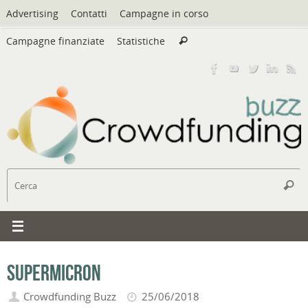
Vai
Advertising
Contatti
Campagne in corso
al
Cerca:
contenuto
Campagne finanziate
Statistiche
Cerca
C
Cerc
Supermicron
Crowdfunding Buzz
25/06/2018