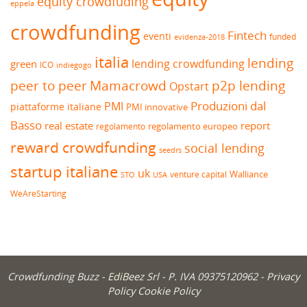
equity crowdfuding
eppela
crowdfunding
Fintech
eventi
funded
evidenza-2018
italia
lending
lending crowdfunding
green
ICO
indiegogo
peer to peer
Mamacrowd
p2p lending
Opstart
Produzioni dal
PMI
piattaforme italiane
PMI innovative
Basso
real estate
report
regolamento europeo
regolamento
reward crowdfunding
social lending
seedrs
startup italiane
uk
venture capital
Walliance
USA
STO
WeAreStarting
Crowdfunding Buzz -
EdiBeez Srl
- P. IVA 09375120962 -
Privacy
Policy
Cookie Policy