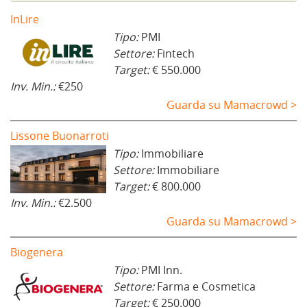
s
t
InLire
r
a
Tipo:
PMI
)
Settore:
Fintech
Target:
€ 550.000
Inv. Min.:
€250
Guarda su Mamacrowd >
Lissone Buonarroti
Tipo:
Immobiliare
Settore:
Immobiliare
Target:
€ 800.000
Inv. Min.:
€2.500
Guarda su Mamacrowd >
Biogenera
Tipo:
PMI Inn.
Settore:
Farma e Cosmetica
Target:
€ 250.000