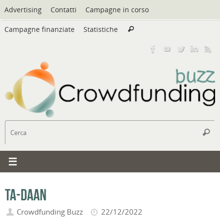
Vai
Advertising
Contatti
Campagne in corso
al
Cerca:
contenuto
Campagne finanziate
Statistiche
Cerca
C
Cerc
Ta-Daan
Crowdfunding Buzz
22/12/2022