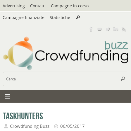
Vai
Advertising
Contatti
Campagne in corso
al
Cerca:
contenuto
Campagne finanziate
Statistiche
Cerca
C
Cerc
Taskhunters
Crowdfunding Buzz
06/05/2017