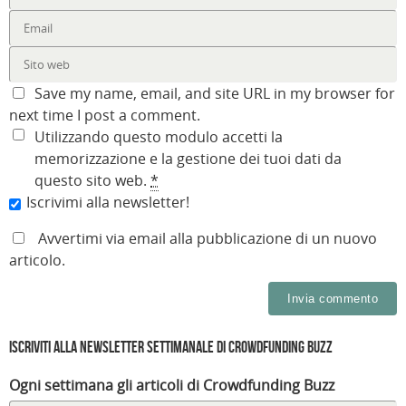
a
e
a
p
e
e
i
i
p
r
i
i
l
n
r
e
n
n
(
u
e
i
u
u
S
n
i
n
n
n
i
a
n
u
a
a
a
n
u
n
n
n
p
u
n
a
u
u
Save my name, email, and site URL in my browser for
r
o
a
n
o
o
e
v
n
u
v
v
next time I post a comment.
i
a
u
o
a
a
n
f
o
v
f
f
Utilizzando questo modulo accetti la
u
i
v
a
i
i
n
n
a
f
n
n
memorizzazione e la gestione dei tuoi dati da
a
e
f
i
e
e
n
s
i
n
s
s
questo sito web.
*
u
t
n
e
t
t
o
r
e
s
r
r
Iscrivimi alla newsletter!
v
a
s
t
a
a
a
)
t
r
)
)
f
r
a
i
a
)
Avvertimi via email alla pubblicazione di un nuovo
n
)
e
articolo.
s
t
r
a
)
Iscriviti alla Newsletter settimanale di Crowdfunding Buzz
Ogni settimana gli articoli di Crowdfunding Buzz