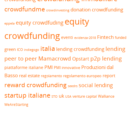
crowdfundme
donation crowdfunding
crowdinvesting
equity
equity crowdfuding
eppela
crowdfunding
Fintech
eventi
funded
evidenza-2018
italia
lending
lending crowdfunding
green
ICO
indiegogo
peer to peer
Mamacrowd
p2p lending
Opstart
Produzioni dal
PMI
piattaforme italiane
PMI innovative
Basso
real estate
report
regolamento europeo
regolamento
reward crowdfunding
social lending
seedrs
startup italiane
uk
venture capital
Walliance
USA
STO
WeAreStarting