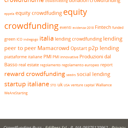
donation crowdfunding
crowdinvesting
equity
equity crowdfuding
eppela
crowdfunding
Fintech
eventi
funded
evidenza-2018
italia
lending
lending crowdfunding
green
ICO
indiegogo
peer to peer
Mamacrowd
p2p lending
Opstart
Produzioni dal
PMI
piattaforme italiane
PMI innovative
Basso
real estate
report
regolamento europeo
regolamento
reward crowdfunding
social lending
seedrs
startup italiane
uk
venture capital
Walliance
USA
STO
WeAreStarting
Crowdfunding Buzz -
EdiBeez Srl
- P. IVA 09375120962 -
Privacy