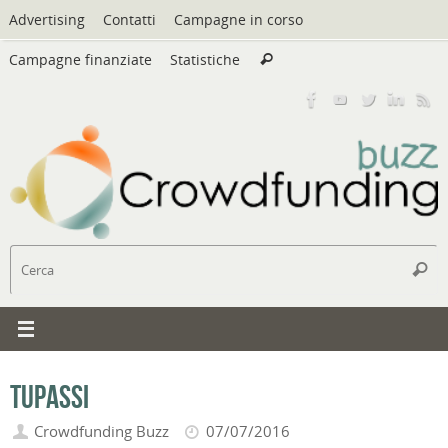
Vai
Advertising
Contatti
Campagne in corso
al
Cerca:
contenuto
Campagne finanziate
Statistiche
Cerca
C
Cerc
TuPassi
Crowdfunding Buzz
07/07/2016