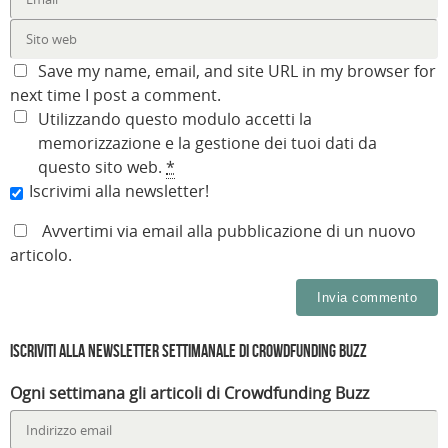
(
u
e
i
u
u
S
n
i
n
n
n
i
a
n
u
a
a
a
n
u
n
n
n
p
u
n
a
u
u
Save my name, email, and site URL in my browser for
r
o
a
n
o
o
e
v
n
u
v
v
next time I post a comment.
i
a
u
o
a
a
n
f
o
v
f
f
Utilizzando questo modulo accetti la
u
i
v
a
i
i
n
n
a
f
n
n
memorizzazione e la gestione dei tuoi dati da
a
e
f
i
e
e
n
s
i
n
s
s
questo sito web.
*
u
t
n
e
t
t
o
r
e
s
r
r
Iscrivimi alla newsletter!
v
a
s
t
a
a
a
)
t
r
)
)
f
r
a
i
a
)
Avvertimi via email alla pubblicazione di un nuovo
n
)
e
articolo.
s
t
r
a
)
Iscriviti alla Newsletter settimanale di Crowdfunding Buzz
Ogni settimana gli articoli di Crowdfunding Buzz