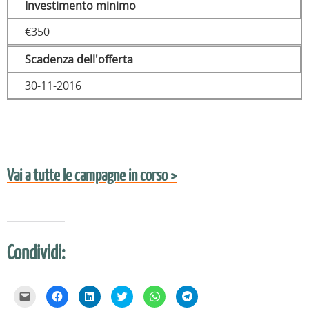
Investimento minimo
€350
Scadenza dell'offerta
30-11-2016
Vai a tutte le campagne in corso >
Condividi:
F
F
F
F
F
F
a
a
a
a
a
a