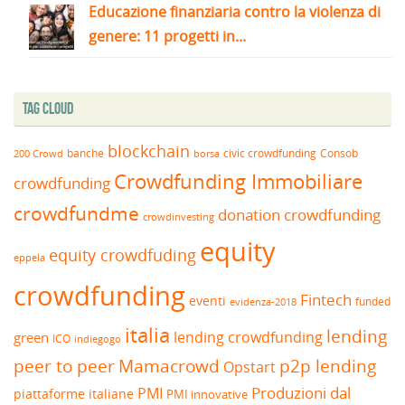
Educazione finanziaria contro la violenza di
genere: 11 progetti in...
Tag Cloud
blockchain
banche
borsa
civic crowdfunding
Consob
200 Crowd
Crowdfunding Immobiliare
crowdfunding
crowdfundme
donation crowdfunding
crowdinvesting
equity
equity crowdfuding
eppela
crowdfunding
Fintech
eventi
funded
evidenza-2018
italia
lending
lending crowdfunding
green
ICO
indiegogo
peer to peer
Mamacrowd
p2p lending
Opstart
Produzioni dal
PMI
piattaforme italiane
PMI innovative