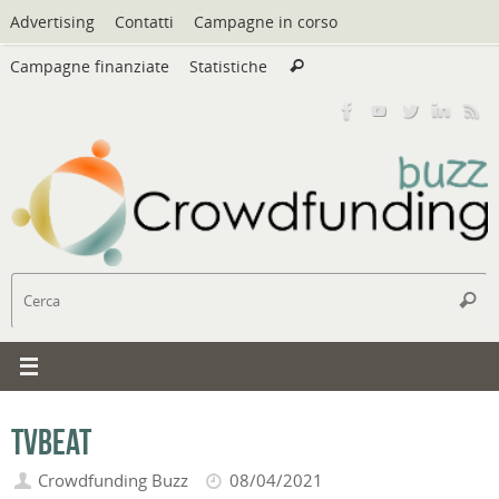
Vai
Advertising
Contatti
Campagne in corso
al
Cerca:
contenuto
Campagne finanziate
Statistiche
Cerca
C
Cerc
TvbEat
Crowdfunding Buzz
08/04/2021