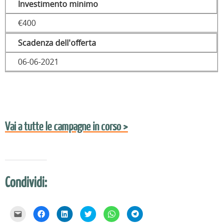
Investimento minimo
€400
Scadenza dell'offerta
06-06-2021
Vai a tutte le campagne in corso >
Condividi:
F
F
F
F
F
F
a
a
a
a
a
a