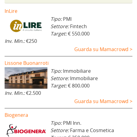
t
r
a
InLire
)
Tipo:
PMI
Settore:
Fintech
Target:
€ 550.000
Inv. Min.:
€250
Guarda su Mamacrowd >
Lissone Buonarroti
Tipo:
Immobiliare
Settore:
Immobiliare
Target:
€ 800.000
Inv. Min.:
€2.500
Guarda su Mamacrowd >
Biogenera
Tipo:
PMI Inn.
Settore:
Farma e Cosmetica