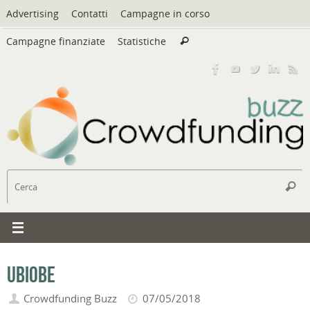
Vai
Advertising
Contatti
Campagne in corso
al
Cerca:
contenuto
Campagne finanziate
Statistiche
Cerca
C
Cerc
UbiObe
Crowdfunding Buzz
07/05/2018