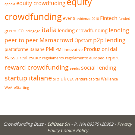
equity
equity crowdfuding
eppela
crowdfunding
Fintech
eventi
funded
evidenza-2018
italia
lending
lending crowdfunding
green
ICO
indiegogo
peer to peer
Mamacrowd
p2p lending
Opstart
Produzioni dal
PMI
piattaforme italiane
PMI innovative
Basso
real estate
report
regolamento europeo
regolamento
reward crowdfunding
social lending
seedrs
startup italiane
uk
venture capital
Walliance
USA
STO
WeAreStarting
Crowdfunding Buzz -
EdiBeez Srl
- P. IVA 09375120962 -
Privacy
Policy
Cookie Policy