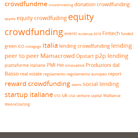
crowdfundme
donation crowdfunding
crowdinvesting
equity
equity crowdfuding
eppela
crowdfunding
Fintech
eventi
funded
evidenza-2018
italia
lending
lending crowdfunding
green
ICO
indiegogo
peer to peer
Mamacrowd
p2p lending
Opstart
Produzioni dal
PMI
piattaforme italiane
PMI innovative
Basso
real estate
report
regolamento europeo
regolamento
reward crowdfunding
social lending
seedrs
startup italiane
uk
venture capital
Walliance
USA
STO
WeAreStarting