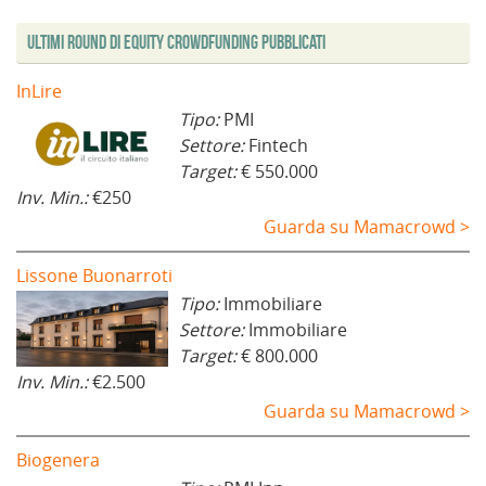
a
)
t
r
)
)
f
r
a
i
a
)
Ultimi Round di Equity Crowdfunding Pubblicati
n
)
e
s
t
InLire
r
a
Tipo:
PMI
)
Settore:
Fintech
Target:
€ 550.000
Inv. Min.:
€250
Guarda su Mamacrowd >
Lissone Buonarroti
Tipo:
Immobiliare
Settore:
Immobiliare
Target:
€ 800.000
Inv. Min.:
€2.500
Guarda su Mamacrowd >
Biogenera