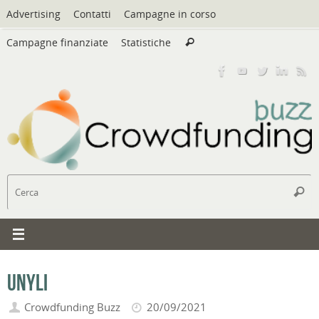
Vai
Advertising
Contatti
Campagne in corso
al
Cerca:
contenuto
Campagne finanziate
Statistiche
Cerca
C
Cerc
Unyli
Crowdfunding Buzz
20/09/2021