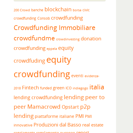
blockchain
banche
borsa
civic
200 Crowd
crowdfunding
crowdfunding
Consob
Crowdfunding Immobiliare
crowdfundme
donation
crowdinvesting
equity
crowdfunding
eppela
equity
crowdfuding
crowdfunding
eventi
evidenza-
italia
Fintech
green
funded
ICO
2018
indiegogo
lending peer to
lending crowdfunding
peer
Mamacrowd
p2p
Opstart
lending
PMI
piattaforme italiane
PMI
Produzioni dal Basso
real estate
innovative
report
regolamento europeo
regolamento