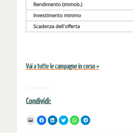
Rendimento (immob.)
Investimento minimo
Scadenza dell'offerta
Vai a tutte le campagne in corso >
Condividi:
F
F
F
F
F
F
a
a
a
a
a
a
i
i
i
i
i
i
c
c
c
c
c
c