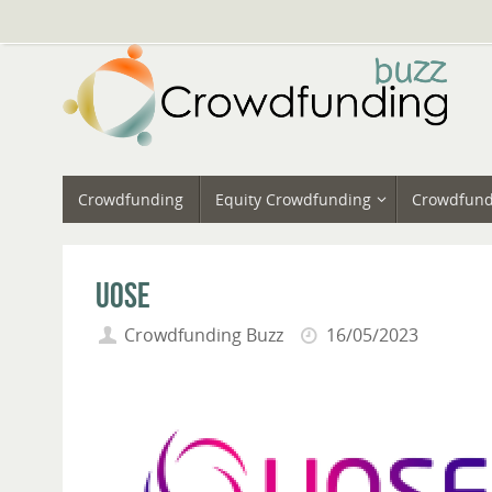
Vai
al
contenuto
Vai
Crowdfunding
Equity Crowdfunding
Crowdfund
al
contenuto
Uose
Crowdfunding Buzz
16/05/2023