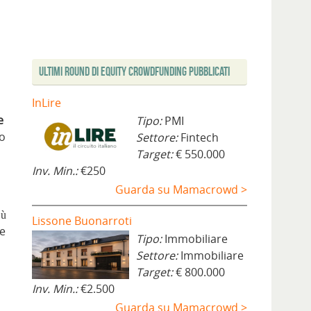
Ultimi Round di Equity Crowdfunding Pubblicati
InLire
e
Tipo:
PMI
no
Settore:
Fintech
Target:
€ 550.000
Inv. Min.:
€250
Guarda su Mamacrowd >
iù
Lissone Buonarroti
 e
Tipo:
Immobiliare
Settore:
Immobiliare
Target:
€ 800.000
Inv. Min.:
€2.500
Guarda su Mamacrowd >