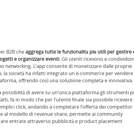
der B2B che
aggrega tutte le funzionalità più utili per gestire 
ogetti e organizzare eventi
. Gli utenti ricevono e condivido
anno networking. L’app consente di monetizzare dalle proprie
ni, la società ha infatti integrato un e-commerce per vendere
attaforma, offrendo così una soluzione completa e innovativa.
a possibilità di avere su un’unica piattaforma gli strumenti p
fatti, fa in modo che per l’utente finale sia possibile ricevere
semplici click, andando a completare l’offerta dei competitor
azie al modello di revenue share, permette ai community
rare entrate attraverso pubblicità e product placement