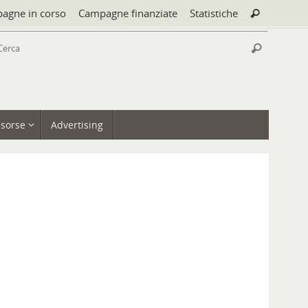
Cerca:
agne in corso
Campagne finanziate
Statistiche
Cerca
Cerca:
Cerca
isorse
Advertising