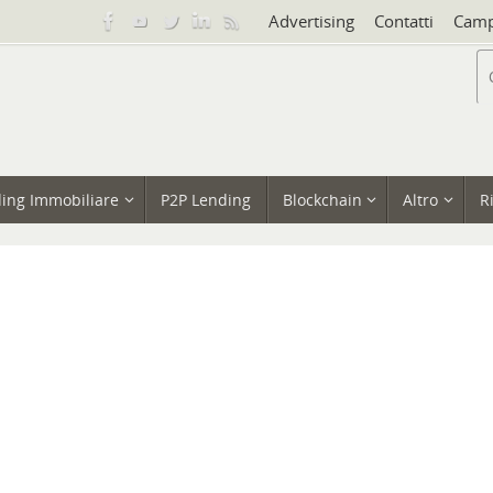
Advertising
Contatti
Camp
ing Immobiliare
P2P Lending
Blockchain
Altro
R