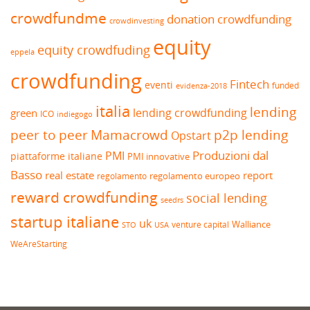
crowdfundme
donation crowdfunding
crowdinvesting
equity
equity crowdfuding
eppela
crowdfunding
Fintech
eventi
funded
evidenza-2018
italia
lending
lending crowdfunding
green
ICO
indiegogo
peer to peer
Mamacrowd
p2p lending
Opstart
Produzioni dal
PMI
piattaforme italiane
PMI innovative
Basso
real estate
report
regolamento europeo
regolamento
reward crowdfunding
social lending
seedrs
startup italiane
uk
venture capital
Walliance
USA
STO
WeAreStarting