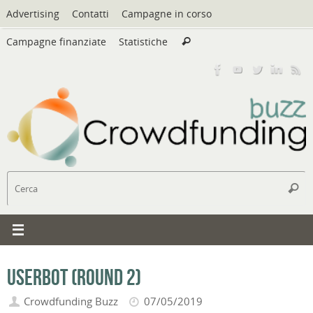
Vai
Advertising
Contatti
Campagne in corso
al
Cerca:
contenuto
Campagne finanziate
Statistiche
Cerca
C
Cerc
Userbot (round 2)
Crowdfunding Buzz
07/05/2019