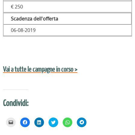
€ 250
Scadenza dell'offerta
06-08-2019
Vai a tutte le campagne in corso >
Condividi:
F
F
F
F
F
F
a
a
a
a
a
a
i
i
i
i
i
i
c
c
c
c
c
c