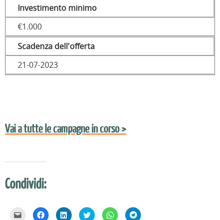
Investimento minimo
€1.000
Scadenza dell'offerta
21-07-2023
Vai a tutte le campagne in corso >
Condividi:
F
F
F
F
F
F
a
a
a
a
a
a