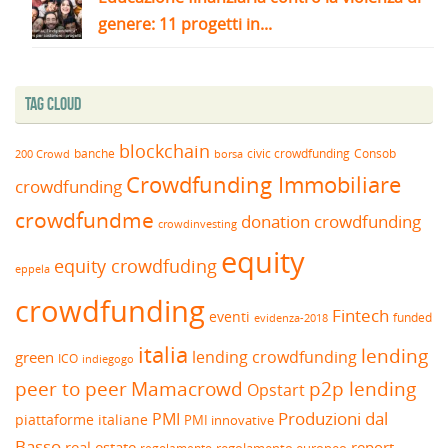
genere: 11 progetti in...
Tag Cloud
blockchain
banche
borsa
civic crowdfunding
Consob
200 Crowd
Crowdfunding Immobiliare
crowdfunding
crowdfundme
donation crowdfunding
crowdinvesting
equity
equity crowdfuding
eppela
crowdfunding
Fintech
eventi
funded
evidenza-2018
italia
lending
lending crowdfunding
green
ICO
indiegogo
peer to peer
Mamacrowd
p2p lending
Opstart
Produzioni dal
PMI
piattaforme italiane
PMI innovative
Basso
real estate
report
regolamento europeo
regolamento