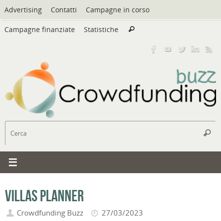
Vai
Advertising
Contatti
Campagne in corso
al
Cerca:
contenuto
Campagne finanziate
Statistiche
Cerca
C
Cerc
Villas Planner
Crowdfunding Buzz
27/03/2023