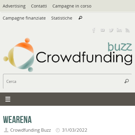
Vai
Advertising
Contatti
Campagne in corso
al
Cerca:
contenuto
Campagne finanziate
Statistiche
Cerca
C
Cerc
WeArena
Crowdfunding Buzz
31/03/2022