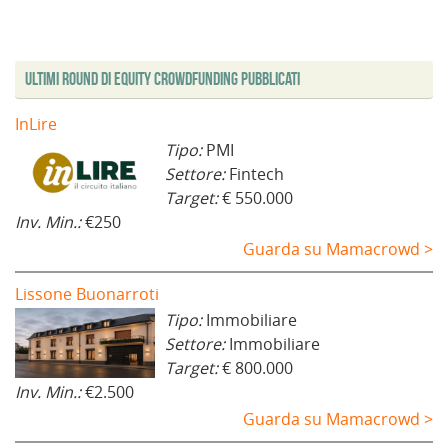
u
t
n
e
t
t
o
r
e
s
r
r
v
a
s
t
a
a
a
)
t
r
)
)
f
r
a
i
a
)
Ultimi Round di Equity Crowdfunding Pubblicati
n
)
e
s
t
InLire
r
a
Tipo:
PMI
)
Settore:
Fintech
Target:
€ 550.000
Inv. Min.:
€250
Guarda su Mamacrowd >
Lissone Buonarroti
Tipo:
Immobiliare
Settore:
Immobiliare
Target:
€ 800.000
Inv. Min.:
€2.500
Guarda su Mamacrowd >