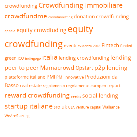
Crowdfunding Immobiliare
crowdfunding
crowdfundme
donation crowdfunding
crowdinvesting
equity
equity crowdfuding
eppela
crowdfunding
Fintech
eventi
funded
evidenza-2018
italia
lending
lending crowdfunding
green
ICO
indiegogo
peer to peer
Mamacrowd
p2p lending
Opstart
Produzioni dal
PMI
piattaforme italiane
PMI innovative
Basso
real estate
report
regolamento europeo
regolamento
reward crowdfunding
social lending
seedrs
startup italiane
uk
venture capital
Walliance
USA
STO
WeAreStarting