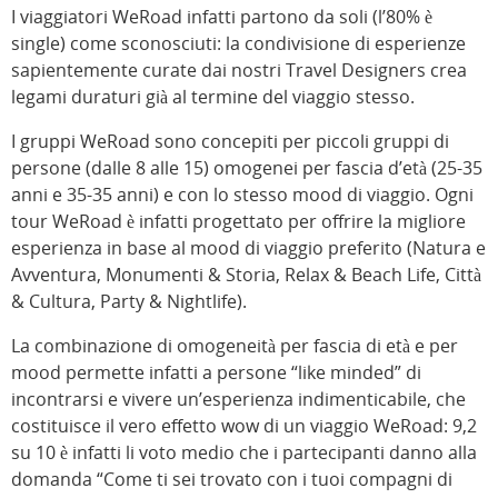
I viaggiatori WeRoad infatti partono da soli (l’80% è
single) come sconosciuti: la condivisione di esperienze
sapientemente curate dai nostri Travel Designers crea
legami duraturi già al termine del viaggio stesso.
I gruppi WeRoad sono concepiti per piccoli gruppi di
persone (dalle 8 alle 15) omogenei per fascia d’età (25-35
anni e 35-35 anni) e con lo stesso mood di viaggio. Ogni
tour WeRoad è infatti progettato per offrire la migliore
esperienza in base al mood di viaggio preferito (Natura e
Avventura, Monumenti & Storia, Relax & Beach Life, Città
& Cultura, Party & Nightlife).
La combinazione di omogeneità per fascia di età e per
mood permette infatti a persone “like minded” di
incontrarsi e vivere un’esperienza indimenticabile, che
costituisce il vero effetto wow di un viaggio WeRoad: 9,2
su 10 è infatti li voto medio che i partecipanti danno alla
domanda “Come ti sei trovato con i tuoi compagni di