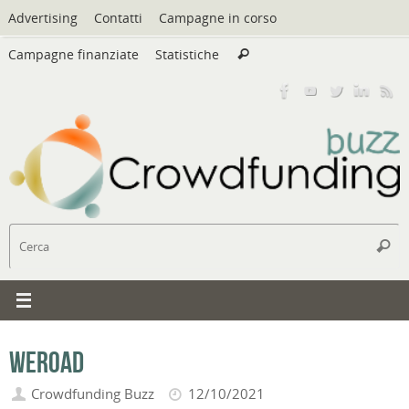
Vai
Advertising
Contatti
Campagne in corso
al
Cerca:
contenuto
Campagne finanziate
Statistiche
Cerca
C
Cerc
WeRoad
Crowdfunding Buzz
12/10/2021