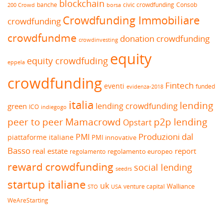
blockchain
banche
borsa
civic crowdfunding
Consob
200 Crowd
Crowdfunding Immobiliare
crowdfunding
crowdfundme
donation crowdfunding
crowdinvesting
equity
equity crowdfuding
eppela
crowdfunding
Fintech
eventi
funded
evidenza-2018
italia
lending
lending crowdfunding
green
ICO
indiegogo
peer to peer
Mamacrowd
p2p lending
Opstart
Produzioni dal
PMI
piattaforme italiane
PMI innovative
Basso
real estate
report
regolamento europeo
regolamento
reward crowdfunding
social lending
seedrs
startup italiane
uk
venture capital
Walliance
USA
STO
WeAreStarting