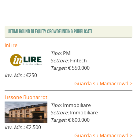
a
e
f
i
e
e
n
s
i
n
s
s
u
t
n
e
t
t
o
r
e
s
r
r
v
a
s
t
a
a
a
)
t
r
)
)
f
r
a
i
a
)
Ultimi Round di Equity Crowdfunding Pubblicati
n
)
e
s
t
InLire
r
a
Tipo:
PMI
)
Settore:
Fintech
Target:
€ 550.000
Inv. Min.:
€250
Guarda su Mamacrowd >
Lissone Buonarroti
Tipo:
Immobiliare
Settore:
Immobiliare
Target:
€ 800.000
Inv. Min.:
€2.500
Guarda su Mamacrowd >