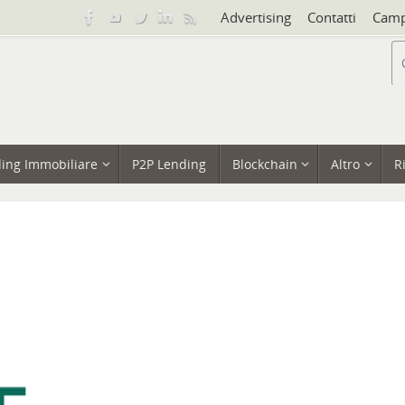
Advertising
Contatti
Camp
ing Immobiliare
P2P Lending
Blockchain
Altro
R