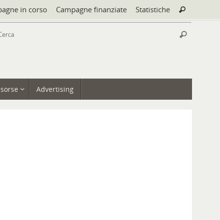
Cerca:
agne in corso
Campagne finanziate
Statistiche
Cerca
Cerca:
Cerca
isorse
Advertising