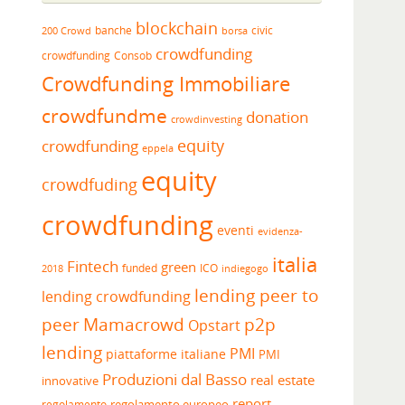
blockchain
banche
borsa
civic
200 Crowd
crowdfunding
crowdfunding
Consob
Crowdfunding Immobiliare
crowdfundme
donation
crowdinvesting
equity
crowdfunding
eppela
equity
crowdfuding
crowdfunding
eventi
evidenza-
italia
Fintech
green
funded
ICO
2018
indiegogo
lending peer to
lending crowdfunding
peer
Mamacrowd
p2p
Opstart
lending
PMI
piattaforme italiane
PMI
Produzioni dal Basso
real estate
innovative
report
regolamento europeo
regolamento