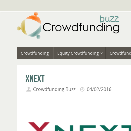
Vai
al
contenuto
Vai
Crowdfunding
Equity Crowdfunding
Crowdfund
al
contenuto
Xnext
Crowdfunding Buzz
04/02/2016