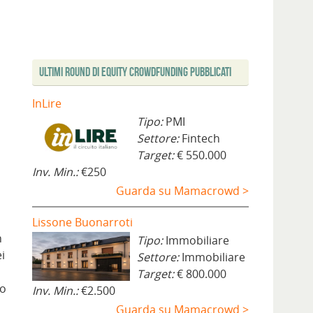
Ultimi Round di Equity Crowdfunding Pubblicati
InLire
o
Tipo:
PMI
Settore:
Fintech
Target:
€ 550.000
Inv. Min.:
€250
Guarda su Mamacrowd >
Lissone Buonarroti
n
Tipo:
Immobiliare
i
Settore:
Immobiliare
Target:
€ 800.000
lo
Inv. Min.:
€2.500
Guarda su Mamacrowd >