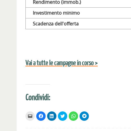
Rendimento (immob.)
Investimento minimo
Scadenza dell'offerta
Vai a tutte le campagne in corso >
Condividi:
F
F
F
F
F
F
a
a
a
a
a
a
i
i
i
i
i
i
c
c
c
c
c
c
l
l
l
l
l
l