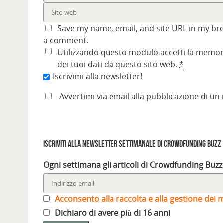
i
a
n
u
a
a
a
n
u
n
n
n
p
u
n
a
u
u
r
o
a
n
o
o
e
v
n
u
v
v
Save my name, email, and site URL in my bro
i
a
u
o
a
a
n
f
o
v
f
f
a comment.
u
i
v
a
i
i
n
n
a
f
n
n
Utilizzando questo modulo accetti la memori
a
e
f
i
e
e
n
s
i
n
s
s
dei tuoi dati da questo sito web.
*
u
t
n
e
t
t
o
r
e
s
r
r
Iscrivimi alla newsletter!
v
a
s
t
a
a
a
)
t
r
)
)
f
r
a
Avvertimi via email alla pubblicazione di un
i
a
)
n
)
e
s
t
r
a
)
Iscriviti alla Newsletter settimanale di Crowdfunding Buzz
Ogni settimana gli articoli di Crowdfunding Buzz
Acconsento alla raccolta e alla gestione dei m
Dichiaro di avere più di 16 anni