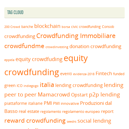
Tag Cloud
blockchain
banche
borsa
civic crowdfunding
Consob
200 Crowd
Crowdfunding Immobiliare
crowdfunding
crowdfundme
donation crowdfunding
crowdinvesting
equity
equity crowdfuding
eppela
crowdfunding
Fintech
eventi
funded
evidenza-2018
italia
lending
lending crowdfunding
green
ICO
indiegogo
peer to peer
Mamacrowd
p2p lending
Opstart
Produzioni dal
PMI
piattaforme italiane
PMI innovative
Basso
real estate
report
regolamento europeo
regolamento
reward crowdfunding
social lending
seedrs