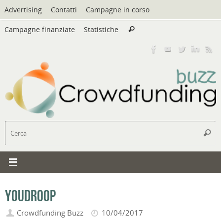
Vai
Advertising
Contatti
Campagne in corso
al
Cerca:
contenuto
Campagne finanziate
Statistiche
Cerca
C
Cerc
YouDroop
Crowdfunding Buzz
10/04/2017