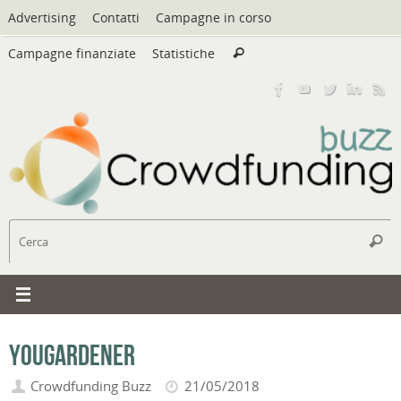
Vai
Advertising
Contatti
Campagne in corso
al
Cerca:
contenuto
Campagne finanziate
Statistiche
Cerca
C
Cerc
YouGardener
Crowdfunding Buzz
21/05/2018