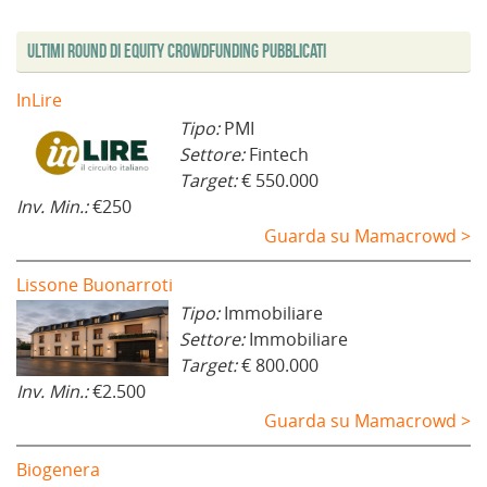
i
a
)
n
)
e
Ultimi Round di Equity Crowdfunding Pubblicati
s
t
r
a
InLire
)
Tipo:
PMI
Settore:
Fintech
Target:
€ 550.000
Inv. Min.:
€250
Guarda su Mamacrowd >
Lissone Buonarroti
Tipo:
Immobiliare
Settore:
Immobiliare
Target:
€ 800.000
Inv. Min.:
€2.500
Guarda su Mamacrowd >
Biogenera