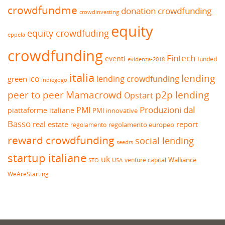
crowdfundme
donation crowdfunding
crowdinvesting
equity
equity crowdfuding
eppela
crowdfunding
Fintech
eventi
funded
evidenza-2018
italia
lending
lending crowdfunding
green
ICO
indiegogo
peer to peer
Mamacrowd
p2p lending
Opstart
Produzioni dal
PMI
piattaforme italiane
PMI innovative
Basso
real estate
report
regolamento europeo
regolamento
reward crowdfunding
social lending
seedrs
startup italiane
uk
venture capital
Walliance
USA
STO
WeAreStarting