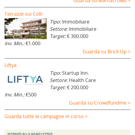
Guarda su Mamacrowd >
Terrazze sui Colli
Tipo:
Immobiliare
Settore:
Immobiliare
Target:
€ 300.000
Inv. Min.:
€1.000
Guarda su Brick Up >
Liftya
Tipo:
Startup Inn.
Settore:
Health Care
Target:
€ 200.000
Inv. Min.:
€500
Guarda su Crowdfundme >
Guarda tutte le campagne in corso >
Iscriviti alla Newsletter