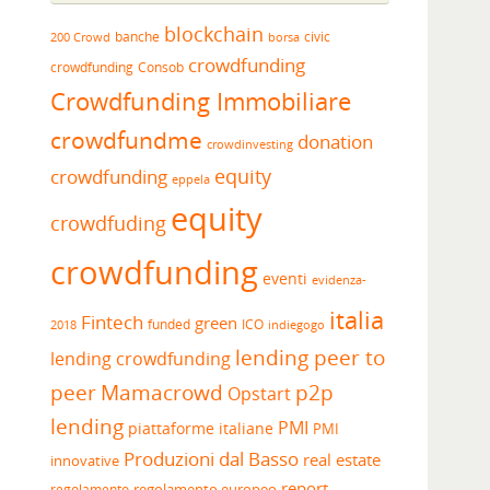
blockchain
banche
borsa
civic
200 Crowd
crowdfunding
crowdfunding
Consob
Crowdfunding Immobiliare
crowdfundme
donation
crowdinvesting
equity
crowdfunding
eppela
equity
crowdfuding
crowdfunding
eventi
evidenza-
italia
Fintech
green
funded
ICO
2018
indiegogo
lending peer to
lending crowdfunding
peer
Mamacrowd
p2p
Opstart
lending
PMI
piattaforme italiane
PMI
Produzioni dal Basso
real estate
innovative
report
regolamento europeo
regolamento