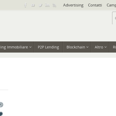
Advertising
Contatti
Camp
ing Immobiliare
P2P Lending
Blockchain
Altro
R