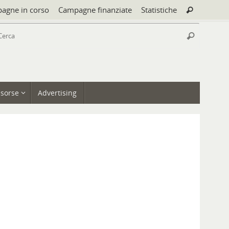
Cerca:
agne in corso
Campagne finanziate
Statistiche
Cerca
Cerca:
Cerca
isorse
Advertising