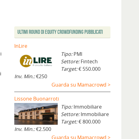
Ultimi Round di Equity Crowdfunding Pubblicati
InLire
i
Tipo:
PMI
Settore:
Fintech
Target:
€ 550.000
i
Inv. Min.:
€250
Guarda su Mamacrowd >
Lissone Buonarroti
Tipo:
Immobiliare
Settore:
Immobiliare
Target:
€ 800.000
Inv. Min.:
€2.500
Guarda su Mamacrowd >