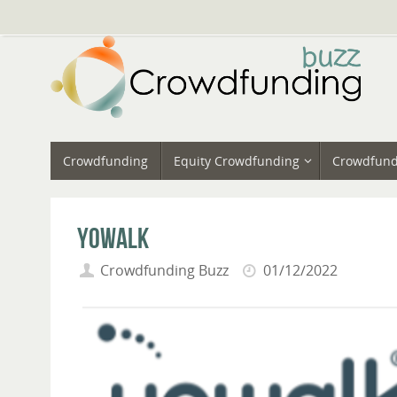
Vai
al
contenuto
Vai
Crowdfunding
Equity Crowdfunding
Crowdfund
al
contenuto
Yowalk
Crowdfunding Buzz
01/12/2022