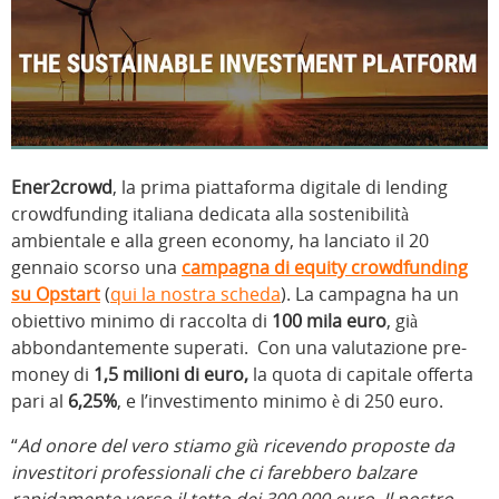
Ener2crowd
, la prima piattaforma digitale di lending
crowdfunding italiana dedicata alla sostenibilità
ambientale e alla green economy, ha lanciato il 20
gennaio scorso una
campagna di equity crowdfunding
su Opstart
(
qui la nostra scheda
). La campagna ha un
obiettivo minimo di raccolta di
100 mila euro
, già
abbondantemente superati. Con una valutazione pre-
money di
1,5 milioni di euro,
la quota di capitale offerta
pari al
6,25%
, e l’investimento minimo è di 250 euro.
“
Ad onore del vero stiamo già ricevendo proposte da
investitori professionali che ci farebbero balzare