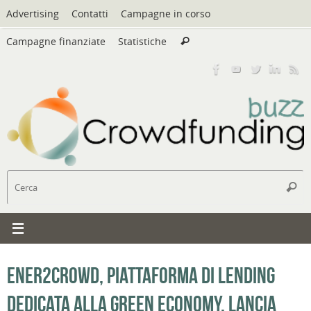
Vai
Advertising
Contatti
Campagne in corso
al
Cerca:
contenuto
Campagne finanziate
Statistiche
Cerca
C
Cerc
Ener2crowd, piattaforma di lending
dedicata alla green economy, lancia