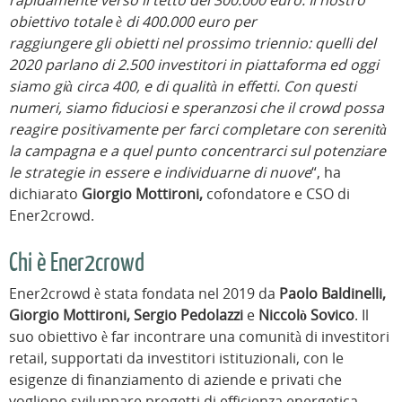
rapidamente verso il tetto dei 300.000 euro. Il nostro
obiettivo totale è di 400.000 euro per
raggiungere gli obietti nel prossimo triennio: quelli del
2020 parlano di 2.500 investitori in piattaforma ed oggi
siamo già circa 400, e di qualità in effetti. Con questi
numeri, siamo fiduciosi e speranzosi che il crowd possa
reagire positivamente per farci completare con serenità
la campagna e a quel punto concentrarci sul potenziare
le strategie in essere e individuarne di nuove
“, ha
dichiarato
Giorgio Mottironi,
cofondatore e CSO di
Ener2crowd.
Chi è Ener2crowd
Ener2crowd è stata fondata nel 2019 da
Paolo Baldinelli,
Giorgio Mottironi, Sergio Pedolazzi
e
Niccolò Sovico
. Il
suo obiettivo è far incontrare una comunità di investitori
retail, supportati da investitori istituzionali, con le
esigenze di finanziamento di aziende e privati che
vogliono sviluppare progetti di efficienza energetica,