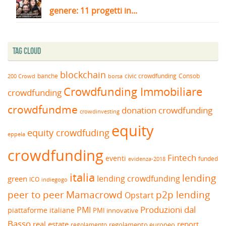
genere: 11 progetti in...
Tag Cloud
blockchain
banche
borsa
civic crowdfunding
Consob
200 Crowd
Crowdfunding Immobiliare
crowdfunding
crowdfundme
donation crowdfunding
crowdinvesting
equity
equity crowdfuding
eppela
crowdfunding
Fintech
eventi
funded
evidenza-2018
italia
lending
lending crowdfunding
green
ICO
indiegogo
peer to peer
Mamacrowd
p2p lending
Opstart
Produzioni dal
PMI
piattaforme italiane
PMI innovative
Basso
real estate
report
regolamento europeo
regolamento