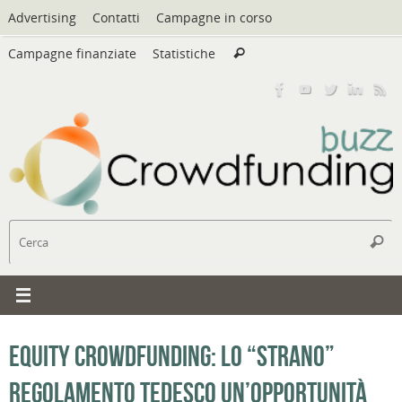
Vai
Advertising
Contatti
Campagne in corso
al
Cerca:
contenuto
Campagne finanziate
Statistiche
Cerca
C
Cerc
Equity crowdfunding: lo “strano”
regolamento tedesco un’opportunità