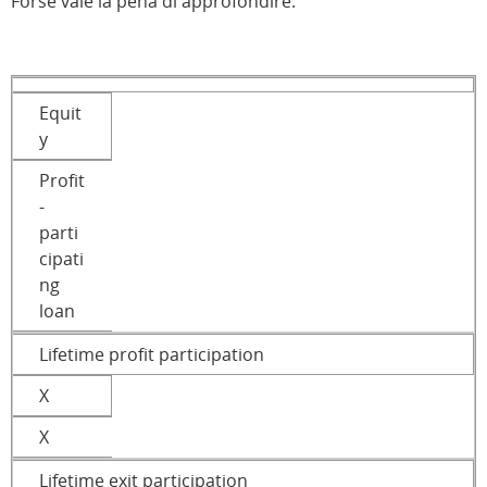
Forse vale la pena di approfondire.
Equit
y
Profit
-
parti
cipati
ng
loan
Lifetime profit participation
X
X
Lifetime exit participation