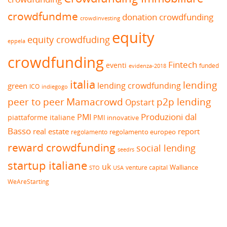
crowdfundme
donation crowdfunding
crowdinvesting
equity
equity crowdfuding
eppela
crowdfunding
Fintech
eventi
funded
evidenza-2018
italia
lending
lending crowdfunding
green
ICO
indiegogo
peer to peer
Mamacrowd
p2p lending
Opstart
Produzioni dal
PMI
piattaforme italiane
PMI innovative
Basso
real estate
report
regolamento europeo
regolamento
reward crowdfunding
social lending
seedrs
startup italiane
uk
venture capital
Walliance
USA
STO
WeAreStarting