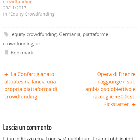
crowdfunding
n
n
a
f
n
n
a
e
f
i
e
e
29/11/2017
n
s
i
n
s
s
In "Equity Crowdfunding"
u
t
n
e
t
t
o
r
e
s
r
r
v
a
s
t
a
a
a
)
t
r
)
)
f
r
a
i
a
)
equity crowdfunding
,
Germania
,
piattaforme
n
)
e
crowdfunding
,
uk
.
s
t
r
Bookmark
.
a
)
La Confartigianato
Opera di Firenze
altoatesina lancia una
raggiunge il suo
propria piattaforma di
ambizioso obiettivo e
crowdfunding
raccoglie +300k su
Kickstarter
Lascia un commento
Il tuo indirizzo email non sarà pubblicato.
I campi obbligatori