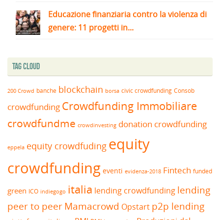
Educazione finanziaria contro la violenza di
genere: 11 progetti in...
Tag Cloud
blockchain
banche
borsa
civic crowdfunding
Consob
200 Crowd
Crowdfunding Immobiliare
crowdfunding
crowdfundme
donation crowdfunding
crowdinvesting
equity
equity crowdfuding
eppela
crowdfunding
Fintech
eventi
funded
evidenza-2018
italia
lending
lending crowdfunding
green
ICO
indiegogo
peer to peer
Mamacrowd
p2p lending
Opstart