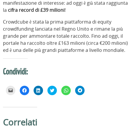
manifestazione di interesse: ad oggi è già stata raggiunta
la
cifra record di £39 milioni
!
Crowdcube è stata la prima piattaforma di equity
crowdfunding lanciata nel Regno Unito e rimane la più
grande per ammontare totale raccolto. Fino ad oggi, il
portale ha raccolto oltre £163 milioni (circa €200 milioni)
ed è una delle più grandi piattaforme a livello mondiale.
Condividi:
F
F
F
F
F
F
a
a
a
a
a
a
i
i
i
i
i
i
c
c
c
c
c
c
l
l
l
l
l
l
i
i
i
i
i
i
c
c
c
c
c
c
p
p
q
q
p
p
e
e
u
u
e
e
Correlati
r
r
i
i
r
r
i
c
p
p
c
c
n
o
e
e
o
o
v
n
r
r
n
n