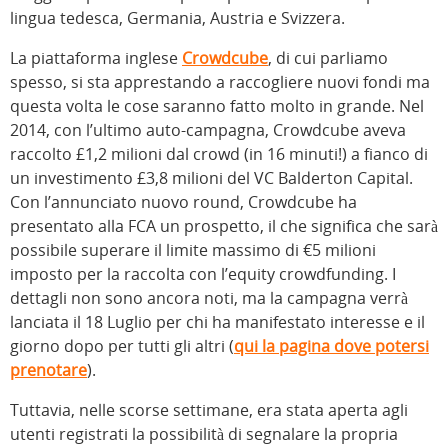
lingua tedesca, Germania, Austria e Svizzera.
La piattaforma inglese
Crowdcube
, di cui parliamo
spesso, si sta apprestando a raccogliere nuovi fondi ma
questa volta le cose saranno fatto molto in grande. Nel
2014, con l’ultimo auto-campagna, Crowdcube aveva
raccolto £1,2 milioni dal crowd (in 16 minuti!) a fianco di
un investimento £3,8 milioni del VC Balderton Capital.
Con l’annunciato nuovo round, Crowdcube ha
presentato alla FCA un prospetto, il che significa che sarà
possibile superare il limite massimo di €5 milioni
imposto per la raccolta con l’equity crowdfunding. I
dettagli non sono ancora noti, ma la campagna verrà
lanciata il 18 Luglio per chi ha manifestato interesse e il
giorno dopo per tutti gli altri (
qui la pagina dove potersi
prenotare
).
Tuttavia, nelle scorse settimane, era stata aperta agli
utenti registrati la possibilità di segnalare la propria