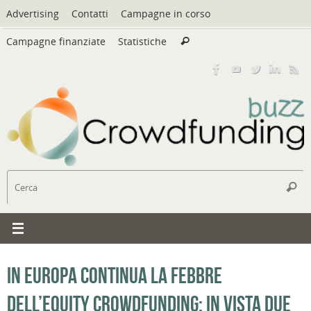
Vai
Advertising
Contatti
Campagne in corso
al
Cerca:
contenuto
Campagne finanziate
Statistiche
Cerca
C
Cerc
In Europa continua la febbre
dell’equity crowdfunding: in vista due