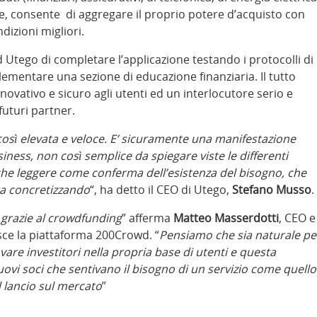
ine, consente di aggregare il proprio potere d’acquisto con
dizioni migliori.
Utego di completare l’applicazione testando i protocolli di
plementare una sezione di educazione finanziaria. Il tutto
innovativo e sicuro agli utenti ed un interlocutore serio e
 futuri partner.
osì elevata e veloce. E’ sicuramente una manifestazione
iness, non così semplice da spiegare viste le differenti
nche leggere come conferma dell’esistenza del bisogno, che
sta concretizzando
“, ha detto il CEO di Utego,
Stefano Musso
.
a grazie al crowdfunding
” afferma
Matteo Masserdotti
, CEO e
sce la piattaforma 200Crowd. “
Pensiamo che sia naturale pe
are investitori nella propria base di utenti e questa
uovi soci che sentivano il bisogno di un servizio come quello
il lancio sul mercato
”