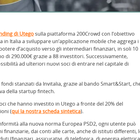
nding di Utego
sulla piattaforma 200Crowd con l’obiettivo
 in Italia a sviluppare un’applicazione mobile che aggrega i
otere d’acquisto verso gli intermediari finanziari, in soli 10
o di 290.000€ grazie a 88 investitori. Successivamente,
sibilità ad ulteriori nuovi soci di entrare nel capitale di
fondi stanziati da Invitalia, grazie al bando Smart&Start, ch
a della startup fintech.
 soci che hanno investito in Utego a fronte del 20% del
ioni (
qui la nostra scheda sintetica
).
conformità alla nuova norma Europea PSD2, ogni utente può
finanziarie, dai conti alle carte, anche di istituti differenti, 
 (finanziari, assicurativi, di telefonica, di energia elettrica