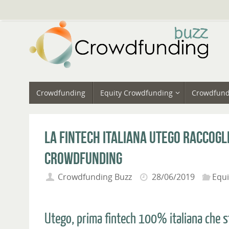
Vai
al
contenuto
Vai
Crowdfunding
Equity Crowdfunding
Crowdfund
al
contenuto
La fintech italiana Utego raccogl
crowdfunding
Crowdfunding Buzz
28/06/2019
Equ
Utego, prima fintech 100% italiana che s