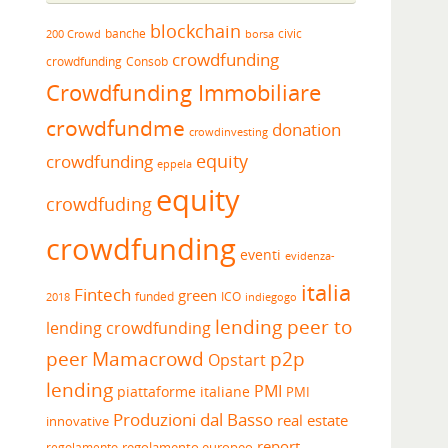
blockchain
banche
borsa
civic
200 Crowd
crowdfunding
crowdfunding
Consob
Crowdfunding Immobiliare
crowdfundme
donation
crowdinvesting
equity
crowdfunding
eppela
equity
crowdfuding
crowdfunding
eventi
evidenza-
italia
Fintech
green
funded
ICO
2018
indiegogo
lending peer to
lending crowdfunding
peer
Mamacrowd
p2p
Opstart
lending
PMI
piattaforme italiane
PMI
Produzioni dal Basso
real estate
innovative
report
regolamento europeo
regolamento