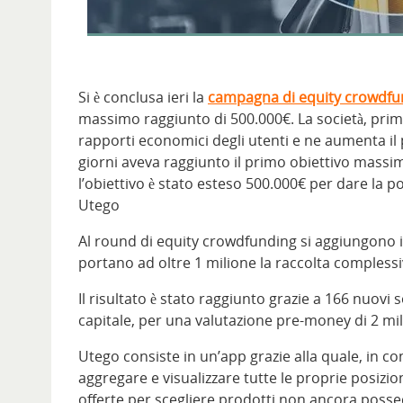
Si è conclusa ieri la
campagna di equity crowdfu
massimo raggiunto di 500.000€. La società, prima
rapporti economici degli utenti e ne aumenta il p
giorni aveva raggiunto il primo obiettivo massim
l’obiettivo è stato esteso 500.000€ per dare la pos
Utego
Al round di equity crowdfunding si aggiungono i 
portano ad oltre 1 milione la raccolta complessiv
Il risultato è stato raggiunto grazie a 166 nuovi
capitale, per una valutazione pre-money di 2 mil
Utego consiste in un’app grazie alla quale, in 
aggregare e visualizzare tutte le proprie posizioni 
offerte per scegliere prodotti non ancora posseduti