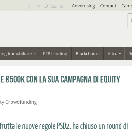
Advertising
Contatti
Camp
ing Immobiliare
P2P Lending
Blockchain
Altro
R
ie €500k con la sua campagna di equity
ity Crowdfunding
frutta le nuove regole PSD2, ha chiuso un round di