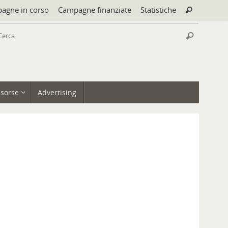
Cerca:
agne in corso
Campagne finanziate
Statistiche
Cerca
Cerca:
Cerca
isorse
Advertising