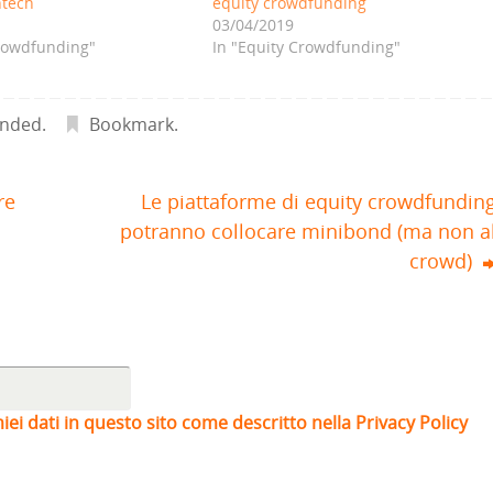
ntech
equity crowdfunding
03/04/2019
Crowdfunding"
In "Equity Crowdfunding"
unded
.
Bookmark
.
re
Le piattaforme di equity crowdfundin
potranno collocare minibond (ma non a
crowd)
iei dati in questo sito come descritto nella Privacy Policy