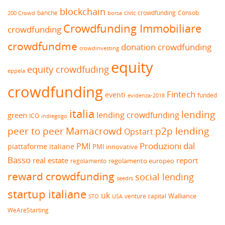
blockchain
banche
borsa
civic crowdfunding
Consob
200 Crowd
Crowdfunding Immobiliare
crowdfunding
crowdfundme
donation crowdfunding
crowdinvesting
equity
equity crowdfuding
eppela
crowdfunding
Fintech
eventi
funded
evidenza-2018
italia
lending
lending crowdfunding
green
ICO
indiegogo
peer to peer
Mamacrowd
p2p lending
Opstart
Produzioni dal
PMI
piattaforme italiane
PMI innovative
Basso
real estate
report
regolamento europeo
regolamento
reward crowdfunding
social lending
seedrs
startup italiane
uk
venture capital
Walliance
USA
STO
WeAreStarting