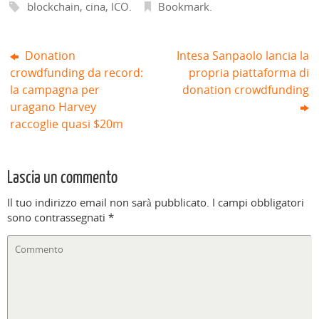
i
a
)
blockchain
,
cina
,
ICO
.
Bookmark
.
n
)
e
s
t
r
Donation
Intesa Sanpaolo lancia la
a
)
crowdfunding da record:
propria piattaforma di
la campagna per
donation crowdfunding
uragano Harvey
raccoglie quasi $20m
Lascia un commento
Il tuo indirizzo email non sarà pubblicato.
I campi obbligatori
sono contrassegnati
*