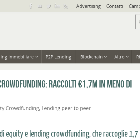
Advertising
Contatti
Camp
ing Immobiliare
P2P Lending
Blockchain
Altro
R
crowdfunding: raccolti €1,7m in meno di
ity Crowdfunding
,
Lending peer to peer
 di equity e lending crowdfunding, che raccoglie 1,7