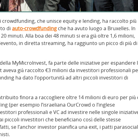
i crowdfunding, che unisce equity e lending, ha raccolto più
nto di
auto-crowdfunding
che ha avuto luogo a Bruxelles. In
 20 minuti. Alla boa dei 48 minuti si era già oltre 1,6 milioni,
L’evento, in diretta streaming, ha raggiunto un picco di più di
ci della MyMicroInvest, fa parte delle iniziative per espandere 
 aveva già raccolto €3 milioni da investitori professionali pe
ding ha dato l’opportunità ad altri piccoli investitori di
ibuito finora a raccogliere oltre 14 milioni di euro per più 
ing (per esempio l’israeliana OurCrowd o l’inglese
itori professionali e VC ad investire nelle singole iniziativ
 piccoli investitori che beneficiano così delle stesse
fatti, se l’anchor investor pianifica una exit, i patti parasocial
isti.