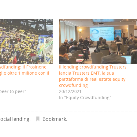
wdfunding: il Frosinone
Il lending crowdfunding Trusters
lie oltre 1 milione con il
lancia Trusters EMT, la sua
piattaforma di real estate equity
crowdfunding
peer to peer"
20/12/2021
In "Equity Crowdfunding"
social lending
.
Bookmark
.