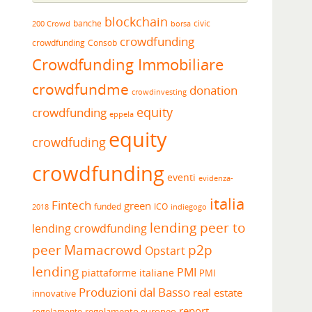
blockchain
banche
borsa
civic
200 Crowd
crowdfunding
crowdfunding
Consob
Crowdfunding Immobiliare
crowdfundme
donation
crowdinvesting
equity
crowdfunding
eppela
equity
crowdfuding
crowdfunding
eventi
evidenza-
italia
Fintech
green
funded
ICO
2018
indiegogo
lending peer to
lending crowdfunding
peer
Mamacrowd
p2p
Opstart
lending
PMI
piattaforme italiane
PMI
Produzioni dal Basso
real estate
innovative
report
regolamento europeo
regolamento