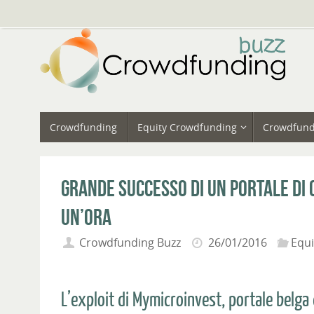
Vai
al
contenuto
Vai
Crowdfunding
Equity Crowdfunding
Crowdfund
al
contenuto
Grande successo di un portale di 
un’ora
Crowdfunding Buzz
26/01/2016
Equ
L’exploit di Mymicroinvest, portale belga