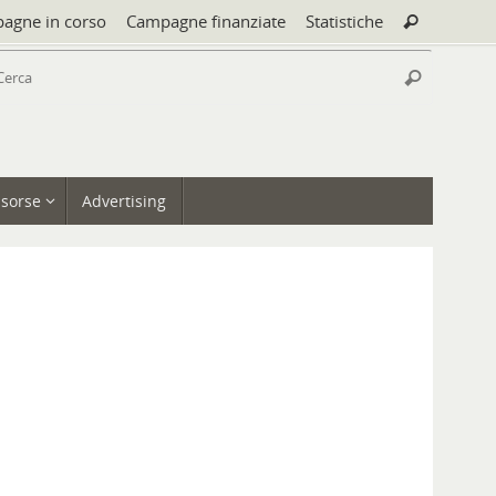
Cerca:
agne in corso
Campagne finanziate
Statistiche
Cerca
Cerca:
Cerca
isorse
Advertising