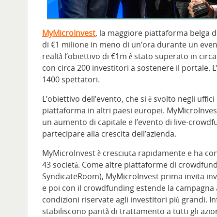
MyMicroInvest
, la maggiore piattaforma belga d
di €1 milione in meno di un’ora durante un eve
realtà l’obiettivo di €1m è stato superato in circa
con circa 200 investitori a sostenere il portale. 
1400 spettatori.
L’obiettivo dell’evento, che si è svolto negli uffi
piattaforma in altri paesi europei. MyMicroInvest
un aumento di capitale e l’evento di live-crowdfun
partecipare alla crescita dell’azienda.
MyMicroInvest è cresciuta rapidamente e ha contr
43 società. Come altre piattaforme di crowdfund
SyndicateRoom), MyMicroInvest prima invita invest
e poi con il crowdfunding estende la campagna ai
condizioni riservate agli investitori più grandi. In
stabiliscono parità di trattamento a tutti gli azion