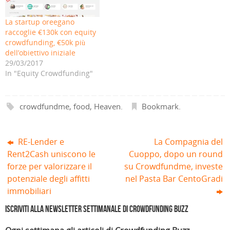
i
a
n
u
a
a
a
n
u
n
n
n
p
u
n
a
u
u
La startup oreegano
r
o
a
n
o
o
e
v
n
u
v
v
raccoglie €130k con equity
i
a
u
o
a
a
crowdfunding, €50k più
n
f
o
v
f
f
u
i
v
a
i
i
dell’obiettivo iniziale
n
n
a
f
n
n
a
e
f
i
e
e
29/03/2017
n
s
i
n
s
s
In "Equity Crowdfunding"
u
t
n
e
t
t
o
r
e
s
r
r
v
a
s
t
a
a
a
)
t
r
)
)
f
r
a
i
a
)
crowdfundme
,
food
,
Heaven
.
Bookmark
.
n
)
e
s
t
r
RE-Lender e
La Compagnia del
a
)
Rent2Cash uniscono le
Cuoppo, dopo un round
forze per valorizzare il
su Crowdfundme, investe
potenziale degli affitti
nel Pasta Bar CentoGradi
immobiliari
Iscriviti alla Newsletter settimanale di Crowdfunding Buzz