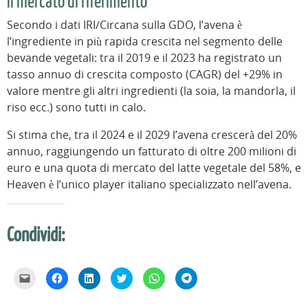
Il mercato di riferimento
Secondo i dati IRI/Circana sulla GDO, l’avena è
l’ingrediente in più rapida crescita nel segmento delle
bevande vegetali: tra il 2019 e il 2023 ha registrato un
tasso annuo di crescita composto (CAGR) del +29% in
valore mentre gli altri ingredienti (la soia, la mandorla, il
riso ecc.) sono tutti in calo.
Si stima che, tra il 2024 e il 2029 l’avena crescerà del 20%
annuo, raggiungendo un fatturato di oltre 200 milioni di
euro e una quota di mercato del latte vegetale del 58%, e
Heaven è l’unico player italiano specializzato nell’avena.
Condividi:
F
F
F
F
F
F
a
a
a
a
a
a
i
i
i
i
i
i
c
c
c
c
c
c