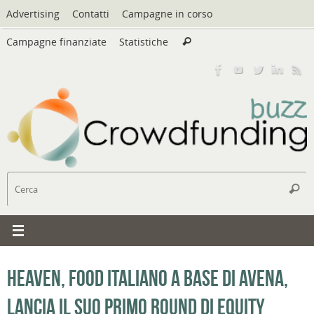
Vai
Advertising
Contatti
Campagne in corso
al
Cerca:
contenuto
Campagne finanziate
Statistiche
Cerca
C
Cerc
Heaven, food italiano a base di avena,
lancia il suo primo round di equity