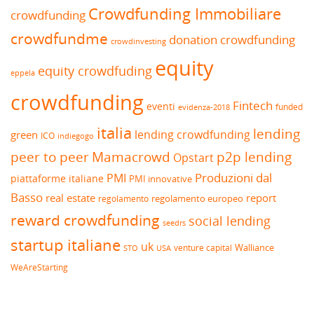
Crowdfunding Immobiliare
crowdfunding
crowdfundme
donation crowdfunding
crowdinvesting
equity
equity crowdfuding
eppela
crowdfunding
Fintech
eventi
funded
evidenza-2018
italia
lending
lending crowdfunding
green
ICO
indiegogo
peer to peer
Mamacrowd
p2p lending
Opstart
Produzioni dal
PMI
piattaforme italiane
PMI innovative
Basso
real estate
report
regolamento europeo
regolamento
reward crowdfunding
social lending
seedrs
startup italiane
uk
venture capital
Walliance
USA
STO
WeAreStarting