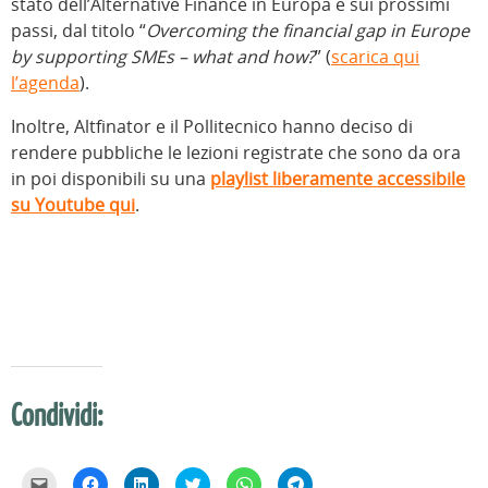
stato dell’Alternative Finance in Europa e sui prossimi
passi, dal titolo “
Overcoming the financial gap in Europe
by supporting SMEs – what and how?
” (
scarica qui
l’agenda
).
Inoltre, Altfinator e il Pollitecnico hanno deciso di
rendere pubbliche le lezioni registrate che sono da ora
in poi disponibili su una
playlist liberamente accessibile
su Youtube qui
.
Condividi:
F
F
F
F
F
F