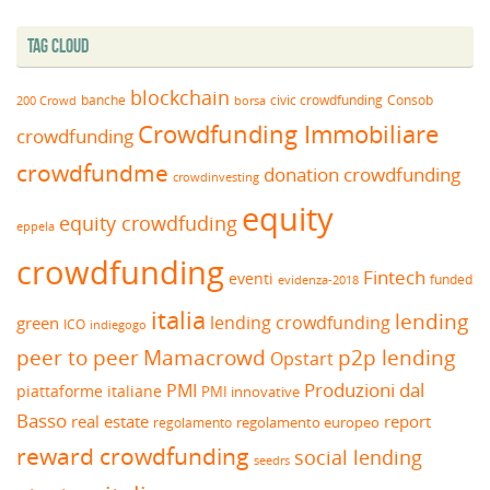
Tag Cloud
blockchain
banche
borsa
civic crowdfunding
Consob
200 Crowd
Crowdfunding Immobiliare
crowdfunding
crowdfundme
donation crowdfunding
crowdinvesting
equity
equity crowdfuding
eppela
crowdfunding
Fintech
eventi
funded
evidenza-2018
italia
lending
lending crowdfunding
green
ICO
indiegogo
peer to peer
Mamacrowd
p2p lending
Opstart
Produzioni dal
PMI
piattaforme italiane
PMI innovative
Basso
real estate
report
regolamento europeo
regolamento
reward crowdfunding
social lending
seedrs