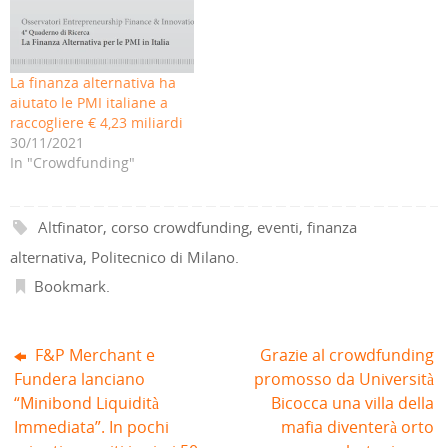
i
i
p
r
i
i
l
n
r
e
n
n
(
u
e
i
u
u
S
n
i
n
n
n
i
a
n
u
a
a
a
n
u
n
n
n
p
u
n
a
u
u
La finanza alternativa ha
r
o
a
n
o
o
e
v
n
u
v
v
aiutato le PMI italiane a
i
a
u
o
a
a
raccogliere € 4,23 miliardi
n
f
o
v
f
f
u
i
v
a
i
i
30/11/2021
n
n
a
f
n
n
a
e
f
i
e
e
In "Crowdfunding"
n
s
i
n
s
s
u
t
n
e
t
t
o
r
e
s
r
r
v
a
s
t
a
a
a
)
t
r
)
)
Altfinator
,
corso crowdfunding
,
eventi
,
finanza
f
r
a
i
a
)
n
)
alternativa
,
Politecnico di Milano
.
e
s
Bookmark
.
t
r
a
)
F&P Merchant e
Grazie al crowdfunding
Fundera lanciano
promosso da Università
“Minibond Liquidità
Bicocca una villa della
Immediata”. In pochi
mafia diventerà orto