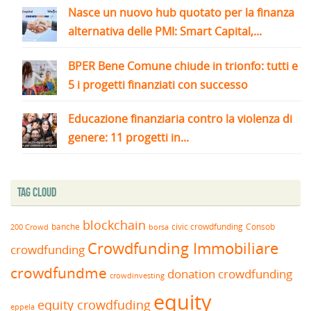
Nasce un nuovo hub quotato per la finanza
alternativa delle PMI: Smart Capital,...
BPER Bene Comune chiude in trionfo: tutti e
5 i progetti finanziati con successo
Educazione finanziaria contro la violenza di
genere: 11 progetti in...
Tag Cloud
blockchain
banche
borsa
civic crowdfunding
Consob
200 Crowd
Crowdfunding Immobiliare
crowdfunding
crowdfundme
donation crowdfunding
crowdinvesting
equity
equity crowdfuding
eppela