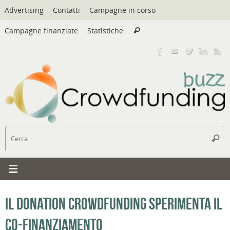
Vai
Advertising
Contatti
Campagne in corso
al
Cerca:
contenuto
Campagne finanziate
Statistiche
Cerca
C
Cerc
Il donation crowdfunding sperimenta il
co-finanziamento