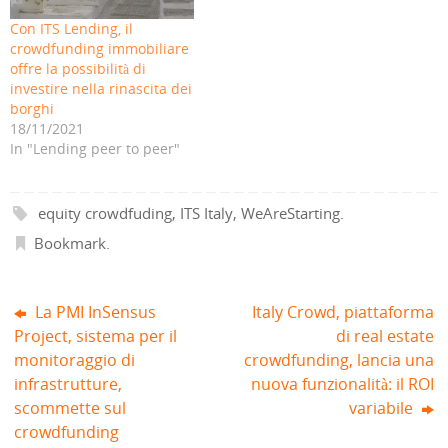
r
o
a
n
o
o
e
v
n
u
v
v
Con ITS Lending, il
i
a
u
o
a
a
crowdfunding immobiliare
n
f
o
v
f
f
u
i
v
a
i
i
offre la possibilità di
n
n
a
f
n
n
a
e
f
i
e
e
investire nella rinascita dei
n
s
i
n
s
s
borghi
u
t
n
e
t
t
o
r
e
s
r
r
18/11/2021
v
a
s
t
a
a
a
)
t
r
)
)
In "Lending peer to peer"
f
r
a
i
a
)
n
)
e
s
equity crowdfuding
,
ITS Italy
,
WeAreStarting
.
t
r
a
Bookmark
.
)
La PMI InSensus
Italy Crowd, piattaforma
Project, sistema per il
di real estate
monitoraggio di
crowdfunding, lancia una
infrastrutture,
nuova funzionalità: il ROI
scommette sul
variabile
crowdfunding