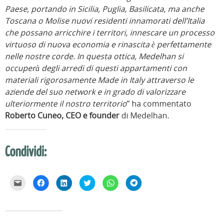
Paese, portando in Sicilia, Puglia, Basilicata, ma anche
Toscana o Molise nuovi residenti innamorati dell’Italia
che possano arricchire i territori, innescare un processo
virtuoso di nuova economia e rinascita è perfettamente
nelle nostre corde. In questa ottica, Medelhan si
occuperà degli arredi di questi appartamenti con
materiali rigorosamente Made in Italy attraverso le
aziende del suo network e in grado di valorizzare
ulteriormente il nostro territorio
” ha commentato
Roberto Cuneo, CEO e founder
di Medelhan.
Condividi:
F
F
F
F
F
F
a
a
a
a
a
a
i
i
i
i
i
i
c
c
c
c
c
c
l
l
l
l
l
l
i
i
i
i
i
i
c
c
c
c
c
c