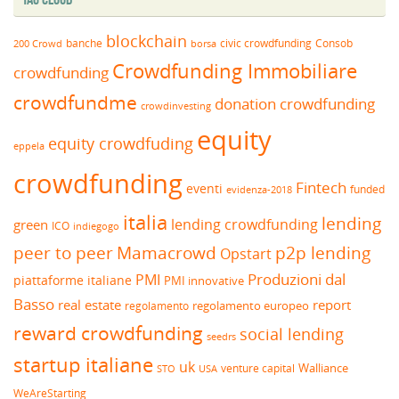
blockchain
banche
borsa
civic crowdfunding
Consob
200 Crowd
Crowdfunding Immobiliare
crowdfunding
crowdfundme
donation crowdfunding
crowdinvesting
equity
equity crowdfuding
eppela
crowdfunding
Fintech
eventi
funded
evidenza-2018
italia
lending
lending crowdfunding
green
ICO
indiegogo
peer to peer
Mamacrowd
p2p lending
Opstart
Produzioni dal
PMI
piattaforme italiane
PMI innovative
Basso
real estate
report
regolamento europeo
regolamento
reward crowdfunding
social lending
seedrs
startup italiane
uk
venture capital
Walliance
USA
STO
WeAreStarting