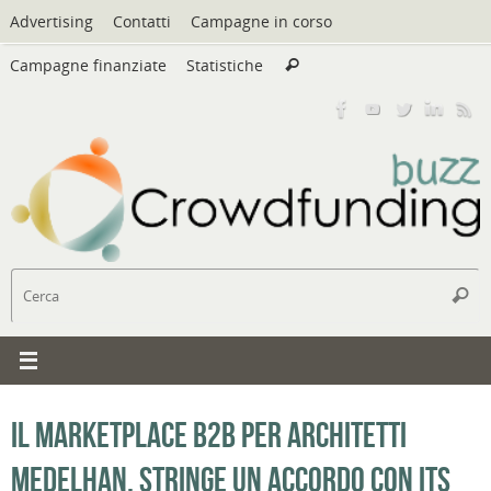
Vai
Advertising
Contatti
Campagne in corso
al
Cerca:
contenuto
Campagne finanziate
Statistiche
Cerca
C
Cerc
Il marketplace B2B per architetti
Medelhan, stringe un accordo con ITS