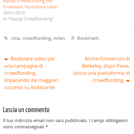
equity crowdfunding per
r
o
a
n
o
o
e
v
n
u
v
v
finanziare l’economia reale
i
a
u
o
a
a
30/01/2018
n
f
o
v
f
f
u
i
v
a
i
i
In "Equity Crowdfunding"
n
n
a
f
n
n
a
e
f
i
e
e
n
s
i
n
s
s
u
t
n
e
t
t
o
r
e
s
r
r
cina
,
crowdfunding
,
milan
.
Bookmark
.
v
a
s
t
a
a
a
)
t
r
)
)
f
r
a
i
a
)
n
)
e
Realizzare video per
Anche l’Università di
s
t
una campagna di
Berkeley, dopo Pavia,
r
a
crowdfunding
lancia una piattaforma di
)
imparando dai maggiori
crowdfunding
successi su Kickstarter
Lascia un commento
Il tuo indirizzo email non sarà pubblicato.
I campi obbligatori
sono contrassegnati
*