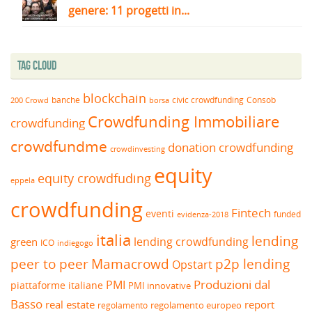
genere: 11 progetti in...
Tag Cloud
blockchain
banche
borsa
civic crowdfunding
Consob
200 Crowd
Crowdfunding Immobiliare
crowdfunding
crowdfundme
donation crowdfunding
crowdinvesting
equity
equity crowdfuding
eppela
crowdfunding
Fintech
eventi
funded
evidenza-2018
italia
lending
lending crowdfunding
green
ICO
indiegogo
peer to peer
Mamacrowd
p2p lending
Opstart
Produzioni dal
PMI
piattaforme italiane
PMI innovative
Basso
real estate
report
regolamento europeo
regolamento