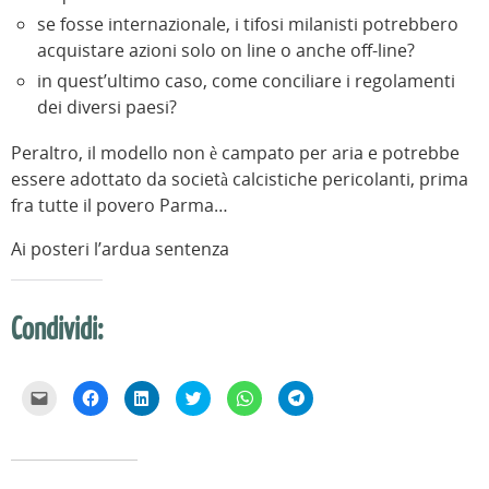
se fosse internazionale, i tifosi milanisti potrebbero
acquistare azioni solo on line o anche off-line?
in quest’ultimo caso, come conciliare i regolamenti
dei diversi paesi?
Peraltro, il modello non è campato per aria e potrebbe
essere adottato da società calcistiche pericolanti, prima
fra tutte il povero Parma…
Ai posteri l’ardua sentenza
Condividi:
F
F
F
F
F
F
a
a
a
a
a
a
i
i
i
i
i
i
c
c
c
c
c
c
l
l
l
l
l
l
i
i
i
i
i
i
c
c
c
c
c
c
p
p
q
q
p
p