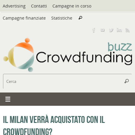
Vai
Advertising
Contatti
Campagne in corso
al
Cerca:
contenuto
Campagne finanziate
Statistiche
Cerca
C
Cerc
Il Milan verrà acquistato con il
crowdfunding?