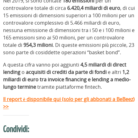
Nel 2019, si sono contate
180 emissioni
per un
controvalore totale di circa
6.420,4 miliardi di euro
, di cui
15 emissioni di dimensioni superiori a 100 milioni per un
controvalore complessivo di 5.466 miliardi di euro,
nessuna emissione di dimensioni tra i 50 e i 100 milioni e
165 emissioni sino ai 50 milioni, per un controvalore
totale di
954,3 milioni
. Di queste emissioni più piccole, 23
sono parte di cosiddette operazioni “basket bond”.
A questa cifra vanno poi aggiunti
4,5 miliardi di direct
lending
o
acquisiti di crediti da parte di fondi
e altri
1,2
miliardi di euro tra invoice financing e lending a medio-
lungo termine
tramite piattaforme fintech.
Il report è disponibile qui (solo per gli abbonati a BeBeez)
>>
Condividi: