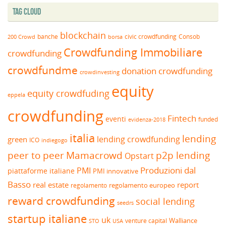
Tag Cloud
blockchain
banche
borsa
civic crowdfunding
Consob
200 Crowd
Crowdfunding Immobiliare
crowdfunding
crowdfundme
donation crowdfunding
crowdinvesting
equity
equity crowdfuding
eppela
crowdfunding
Fintech
eventi
funded
evidenza-2018
italia
lending
lending crowdfunding
green
ICO
indiegogo
peer to peer
Mamacrowd
p2p lending
Opstart
Produzioni dal
PMI
piattaforme italiane
PMI innovative
Basso
real estate
report
regolamento europeo
regolamento
reward crowdfunding
social lending
seedrs
startup italiane
uk
venture capital
Walliance
USA
STO