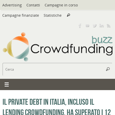
Vai
Advertising
Contatti
Campagne in corso
al
Cerca:
contenuto
Campagne finanziate
Statistiche
Cerca
C
Cerc
Il private debt in Italia, incluso il
lending crowdfunding, ha superato i 12