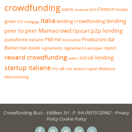
crowdfunding
Fintech
eventi
funded
evidenza-2018
italia
lending
lending crowdfunding
green
ICO
indiegogo
peer to peer
Mamacrowd
p2p lending
Opstart
Produzioni dal
PMI
piattaforme italiane
PMI innovative
Basso
real estate
report
regolamento europeo
regolamento
reward crowdfunding
social lending
seedrs
startup italiane
uk
venture capital
Walliance
USA
STO
WeAreStarting
Crowdfunding Buzz -
EdiBeez Srl
- P. IVA 09375120962 -
Privacy
Policy
Cookie Policy