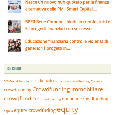
Nasce un nuovo hub quotato per la finanza
alternativa delle PMI: Smart Capital,...
BPER Bene Comune chiude in trionfo: tutti e
5 i progetti finanziati con successo
Educazione finanziaria contro la violenza di
genere: 11 progetti in...
Tag Cloud
blockchain
banche
borsa
civic crowdfunding
Consob
200 Crowd
Crowdfunding Immobiliare
crowdfunding
crowdfundme
donation crowdfunding
crowdinvesting
equity
equity crowdfuding
eppela