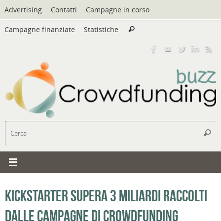
Vai
Advertising
Contatti
Campagne in corso
al
Cerca:
contenuto
Campagne finanziate
Statistiche
Cerca
C
Cerc
Kickstarter supera 3 miliardi raccolti
dalle campagne di crowdfunding