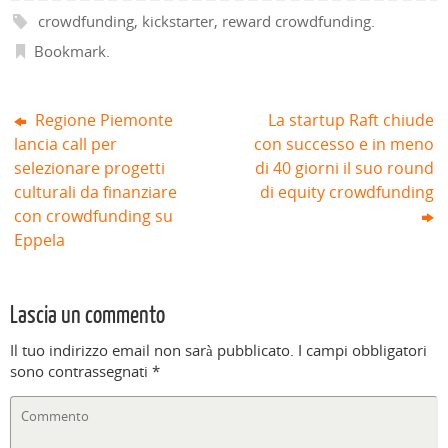
o
r
e
s
r
r
crowdfunding
,
kickstarter
,
reward crowdfunding
.
v
a
s
t
a
a
a
)
t
r
)
)
f
r
a
Bookmark
.
i
a
)
n
)
e
s
t
r
Regione Piemonte
La startup Raft chiude
a
)
lancia call per
con successo e in meno
selezionare progetti
di 40 giorni il suo round
culturali da finanziare
di equity crowdfunding
con crowdfunding su
Eppela
Lascia un commento
Il tuo indirizzo email non sarà pubblicato.
I campi obbligatori
sono contrassegnati
*