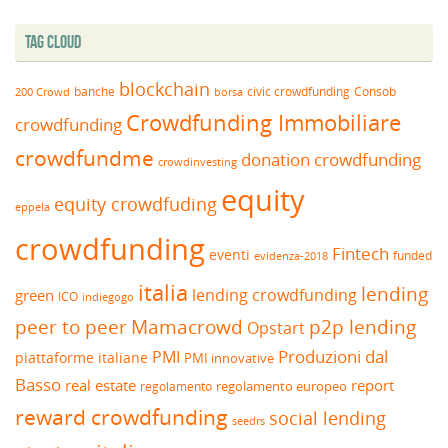
Tag Cloud
blockchain
banche
borsa
civic crowdfunding
Consob
200 Crowd
Crowdfunding Immobiliare
crowdfunding
crowdfundme
donation crowdfunding
crowdinvesting
equity
equity crowdfuding
eppela
crowdfunding
Fintech
eventi
funded
evidenza-2018
italia
lending
lending crowdfunding
green
ICO
indiegogo
peer to peer
Mamacrowd
p2p lending
Opstart
Produzioni dal
PMI
piattaforme italiane
PMI innovative
Basso
real estate
report
regolamento europeo
regolamento
reward crowdfunding
social lending
seedrs