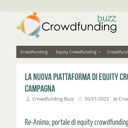
Vai
al
contenuto
Vai
Crowdfunding
Equity Crowdfunding
Crowdfund
al
contenuto
La nuova piattaforma di equity c
campagna
Crowdfunding Buzz
05/01/2023
Cro
Re-Anima, portale di equity crowdfunding