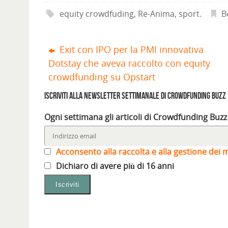
l
n
r
e
n
n
(
u
e
i
u
u
equity crowdfuding
,
Re-Anima
,
sport
.
B
S
n
i
n
n
n
i
a
n
u
a
a
a
n
u
n
n
n
p
u
n
a
u
u
r
o
a
n
o
o
e
v
n
u
v
v
Exit con IPO per la PMI innovativa
i
a
u
o
a
a
n
f
o
v
f
f
Dotstay che aveva raccolto con equity
u
i
v
a
i
i
n
n
a
f
n
n
a
e
f
i
e
e
crowdfunding su Opstart
n
s
i
n
s
s
u
t
n
e
t
t
o
r
e
s
r
r
Iscriviti alla Newsletter settimanale di Crowdfunding Buzz
v
a
s
t
a
a
a
)
t
r
)
)
f
r
a
Ogni settimana gli articoli di Crowdfunding Buzz
i
a
)
n
)
e
s
t
r
Acconsento alla raccolta e alla gestione dei m
a
)
Dichiaro di avere più di 16 anni