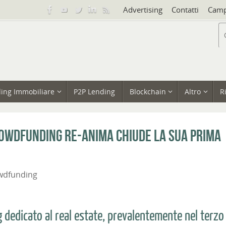
Advertising
Contatti
Camp
ing Immobiliare
P2P Lending
Blockchain
Altro
R
rowdfunding Re-Anima chiude la sua prima
wdfunding
 dedicato al real estate, prevalentemente nel terzo