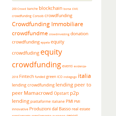
blockchain
banche
borsa
civic
200 Crowd
crowdfunding
crowdfunding
Consob
Crowdfunding Immobiliare
crowdfundme
donation
crowdinvesting
equity
crowdfunding
eppela
equity
crowdfuding
crowdfunding
eventi
evidenza-
italia
Fintech
green
funded
ICO
2018
indiegogo
lending peer to
lending crowdfunding
peer
Mamacrowd
p2p
Opstart
lending
PMI
piattaforme italiane
PMI
Produzioni dal Basso
real estate
innovative
report
regolamento europeo
regolamento