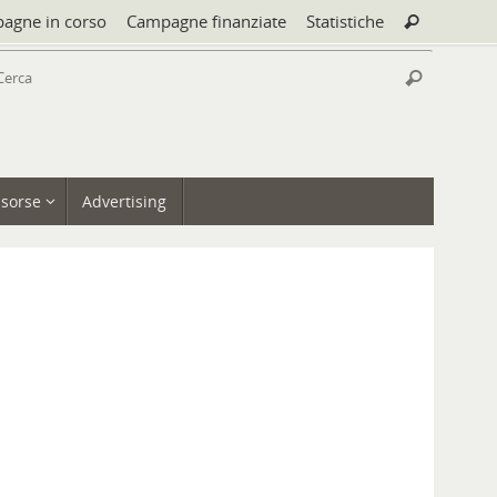
Cerca:
agne in corso
Campagne finanziate
Statistiche
Cerca
Cerca:
Cerca
isorse
Advertising