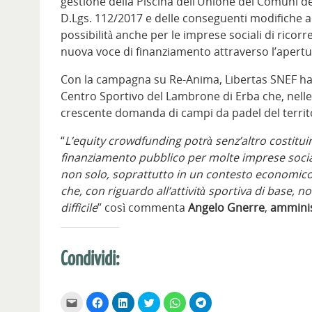
gestione della Piscina dell’Unione dei Comuni de
D.Lgs. 112/2017 e delle conseguenti modifiche al 
possibilità anche per le imprese sociali di ricorr
nuova voce di finanziamento attraverso l’apertur
Con la campagna su Re-Anima, Libertas SNEF ha 
Centro Sportivo del Lambrone di Erba che, nelle 
crescente domanda di campi da padel del territo
“
L’equity crowdfunding potrà senz’altro costituir
finanziamento pubblico per molte imprese sociali 
non solo, soprattutto in un contesto economico
che, con riguardo all’attività sportiva di base, 
difficile
” così commenta
Angelo Gnerre
,
amminis
Condividi:
F
F
F
F
F
F
a
a
a
a
a
a