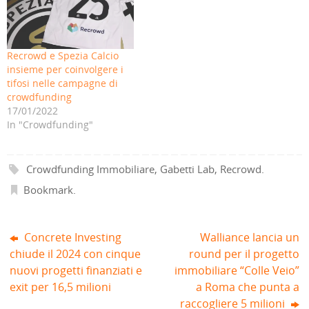
(
u
e
i
u
u
S
n
i
n
n
n
i
a
n
u
a
a
a
n
u
n
n
n
p
u
n
a
u
u
r
o
a
n
o
o
e
v
n
u
v
v
Recrowd e Spezia Calcio
i
a
u
o
a
a
insieme per coinvolgere i
n
f
o
v
f
f
u
i
v
a
i
i
tifosi nelle campagne di
n
n
a
f
n
n
a
e
f
i
e
e
crowdfunding
n
s
i
n
s
s
17/01/2022
u
t
n
e
t
t
o
r
e
s
r
r
In "Crowdfunding"
v
a
s
t
a
a
a
)
t
r
)
)
f
r
a
i
a
)
n
)
Crowdfunding Immobiliare
,
Gabetti Lab
,
Recrowd
.
e
s
t
Bookmark
.
r
a
)
Concrete Investing
Walliance lancia un
chiude il 2024 con cinque
round per il progetto
nuovi progetti finanziati e
immobiliare “Colle Veio”
exit per 16,5 milioni
a Roma che punta a
raccogliere 5 milioni