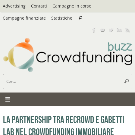
Vai
Advertising
Contatti
Campagne in corso
al
Cerca:
contenuto
Campagne finanziate
Statistiche
Cerca
C
Cerc
La partnership tra Recrowd e Gabetti
Lab nel crowdfunding immobiliare