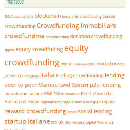
Tag Cloud
blockchain
banche
borsa
civic crowdfunding
Consob
200 Crowd
Crowdfunding Immobiliare
crowdfunding
crowdfundme
donation crowdfunding
crowdinvesting
equity
equity crowdfuding
eppela
crowdfunding
Fintech
eventi
funded
evidenza-2018
italia
lending
lending crowdfunding
green
ICO
indiegogo
peer to peer
Mamacrowd
p2p lending
Opstart
Produzioni dal
PMI
piattaforme italiane
PMI innovative
Basso
real estate
report
regolamento europeo
regolamento
reward crowdfunding
social lending
seedrs
startup italiane
uk
venture capital
Walliance
USA
STO