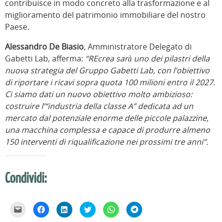
contribuisce in modo concreto alla trasformazione e al
miglioramento del patrimonio immobiliare del nostro
Paese
.
Alessandro De Biasio
, Amministratore Delegato di
Gabetti Lab, afferma:
“REcrea sarà uno dei pilastri della
nuova strategia del Gruppo Gabetti Lab, con l’obiettivo
di riportare i ricavi sopra quota 100 milioni entro il 2027.
Ci siamo dati un nuovo obiettivo molto ambizioso:
costruire l’“industria della classe A” dedicata ad un
mercato dal potenziale enorme delle piccole palazzine,
una macchina complessa e capace di produrre almeno
150 interventi di riqualificazione nei prossimi tre anni”.
Condividi:
F
F
F
F
F
F
a
a
a
a
a
a
i
i
i
i
i
i