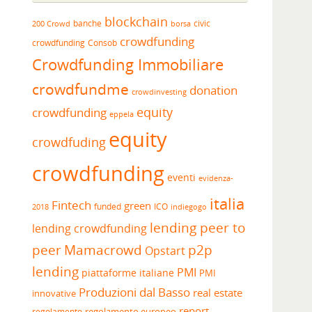
blockchain
banche
borsa
civic
200 Crowd
crowdfunding
crowdfunding
Consob
Crowdfunding Immobiliare
crowdfundme
donation
crowdinvesting
equity
crowdfunding
eppela
equity
crowdfuding
crowdfunding
eventi
evidenza-
italia
Fintech
green
funded
ICO
2018
indiegogo
lending peer to
lending crowdfunding
peer
Mamacrowd
p2p
Opstart
lending
PMI
piattaforme italiane
PMI
Produzioni dal Basso
real estate
innovative
report
regolamento europeo
regolamento