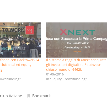
i fonde con Backtowork24
Il sistema a raggi x di Xnext conquista
club deal ed equity
gli investitori digitali su Equinvest:
ng
chiuso round di €462k
01/06/2016
Crowdfunding"
In "Equity Crowdfunding"
rtup italiane
.
Bookmark
.