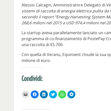
Alessio Calcagni, Amministratore Delegato di Ve
sistemi di raccolta di energia elettrica pulita da
secondo il report “Energy Harvesting System Ma
268,6 milioni nel 2015 a USD 974,4 milioni nel 2
La startup aveva parallelamente lanciato un ca
programma di co-finanziamento di PostePay Cro
una raccolta di €5.700.
Con quella di Veranu, Equinvest chiude la sua 
milione di euro.
Condividi:
F
F
F
F
F
F
a
a
a
a
a
a
i
i
i
i
i
i
c
c
c
c
c
c
l
l
l
l
l
l
i
i
i
i
i
i