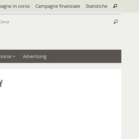
Cerca:
agne in corso
Campagne finanziate
Statistiche
Cerca
Cerca:
Cerca
isorse
Advertising
y