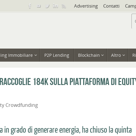
Advertising
Contatti
Camp
ing Immobiliare
P2P Lending
Blockchain
Altro
R
raccoglie 184k sulla piattaforma di equit
ity Crowdfunding
a in grado di generare energia, ha chiuso la quinta