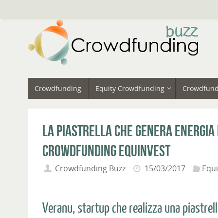
Vai
al
contenuto
Vai
Crowdfunding
Equity Crowdfunding
Crowdfund
al
contenuto
La piastrella che genera energia 
crowdfunding Equinvest
Crowdfunding Buzz
15/03/2017
Equ
Veranu, startup che realizza una piastrell