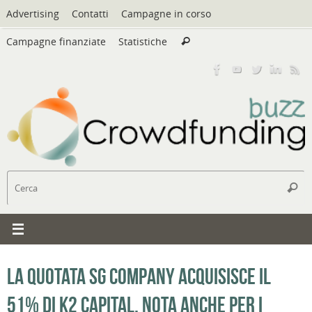
Vai
Advertising
Contatti
Campagne in corso
al
Cerca:
contenuto
Campagne finanziate
Statistiche
Cerca
C
Cerc
La quotata SG Company acquisisce il
51% di K2 Capital, nota anche per i