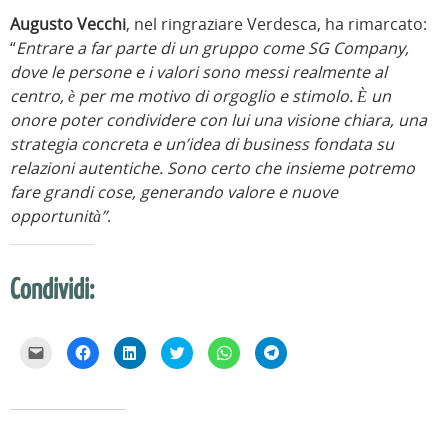
Augusto Vecchi
, nel ringraziare Verdesca, ha rimarcato:
“
Entrare a far parte di un gruppo come SG Company,
dove le persone e i valori sono messi realmente al
centro, è per me motivo di orgoglio e stimolo. È un
onore poter condividere con lui una visione chiara, una
strategia concreta e un’idea di business fondata su
relazioni autentiche. Sono certo che insieme potremo
fare grandi cose, generando valore e nuove
opportunità”
.
Condividi:
F
F
F
F
F
F
a
a
a
a
a
a
i
i
i
i
i
i
c
c
c
c
c
c
l
l
l
l
l
l
i
i
i
i
i
i
c
c
c
c
c
c
p
p
q
q
p
p
e
e
u
u
e
e