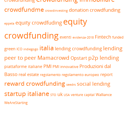
crowdfundme
donation crowdfunding
crowdinvesting
equity
equity crowdfuding
eppela
crowdfunding
Fintech
eventi
funded
evidenza-2018
italia
lending
lending crowdfunding
green
ICO
indiegogo
peer to peer
Mamacrowd
p2p lending
Opstart
Produzioni dal
PMI
piattaforme italiane
PMI innovative
Basso
real estate
report
regolamento europeo
regolamento
reward crowdfunding
social lending
seedrs
startup italiane
uk
venture capital
Walliance
USA
STO
WeAreStarting