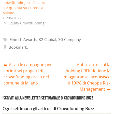
e
v
n
u
v
v
crowdfunding su Opstart,
i
a
u
o
a
a
si è quotata su Euronext
n
f
o
v
f
f
u
i
v
a
i
i
Milano
n
n
a
f
n
n
a
e
f
i
e
e
10/06/2022
n
s
i
n
s
s
In "Equity Crowdfunding"
u
t
n
e
t
t
o
r
e
s
r
r
v
a
s
t
a
a
a
)
t
r
)
)
f
r
a
i
a
)
Fintech Awards
,
K2 Capital
,
SG Company
.
n
)
e
Bookmark
.
s
t
r
a
)
Al via le campagne per
Abbrevia, di cui la
i primi sei progetti di
holding i-RFK detiene la
crowdfunding civico del
maggioranza, acquisisce
comune di Milano
il 100% di Cheope Risk
Management
Iscriviti alla Newsletter settimanale di Crowdfunding Buzz
Ogni settimana gli articoli di Crowdfunding Buzz