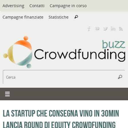
Vai
Advertising
Contatti
Campagne in corso
al
Cerca:
contenuto
Campagne finanziate
Statistiche
Cerca
C
Cerc
La startup che consegna vino in 30min
lancia round di equity crowdfunding