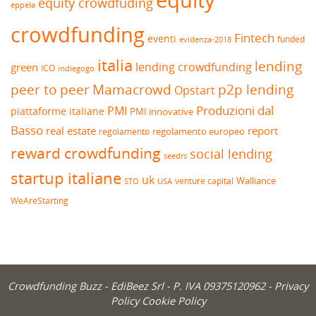
equity
equity crowdfuding
eppela
crowdfunding
Fintech
eventi
funded
evidenza-2018
italia
lending
lending crowdfunding
green
ICO
indiegogo
peer to peer
Mamacrowd
p2p lending
Opstart
Produzioni dal
PMI
piattaforme italiane
PMI innovative
Basso
real estate
report
regolamento europeo
regolamento
reward crowdfunding
social lending
seedrs
startup italiane
uk
venture capital
Walliance
USA
STO
WeAreStarting
Crowdfunding Buzz -
EdiBeez Srl
- P. IVA 09375120962 -
Privacy
Policy
Cookie Policy