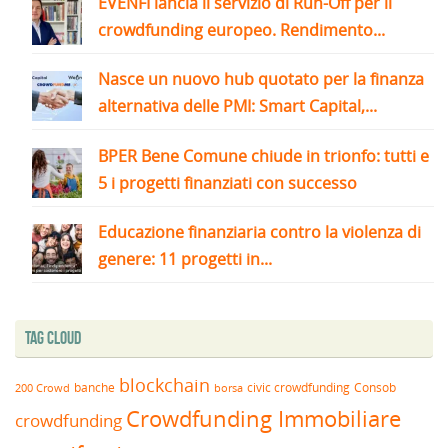
EVENFI lancia il servizio di Run-Off per il
crowdfunding europeo. Rendimento...
Nasce un nuovo hub quotato per la finanza
alternativa delle PMI: Smart Capital,...
BPER Bene Comune chiude in trionfo: tutti e
5 i progetti finanziati con successo
Educazione finanziaria contro la violenza di
genere: 11 progetti in...
Tag Cloud
blockchain
banche
borsa
civic crowdfunding
Consob
200 Crowd
Crowdfunding Immobiliare
crowdfunding