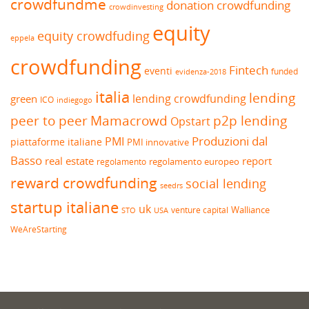
crowdfundme
donation crowdfunding
crowdinvesting
equity
equity crowdfuding
eppela
crowdfunding
Fintech
eventi
funded
evidenza-2018
italia
lending
lending crowdfunding
green
ICO
indiegogo
peer to peer
Mamacrowd
p2p lending
Opstart
Produzioni dal
PMI
piattaforme italiane
PMI innovative
Basso
real estate
report
regolamento europeo
regolamento
reward crowdfunding
social lending
seedrs
startup italiane
uk
venture capital
Walliance
USA
STO
WeAreStarting