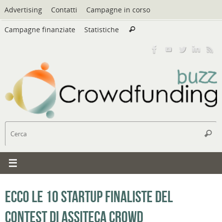
Vai
Advertising
Contatti
Campagne in corso
al
Cerca:
contenuto
Campagne finanziate
Statistiche
Cerca
C
Cerc
Ecco le 10 startup finaliste del
contest di Assiteca Crowd