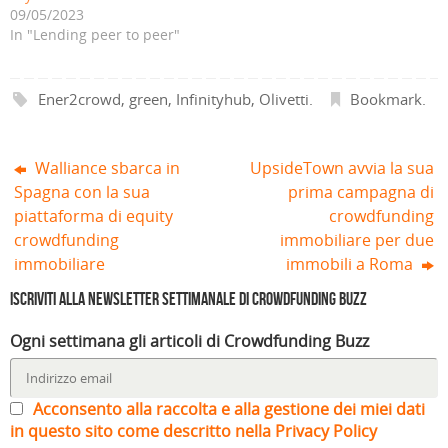
o
r
e
s
r
r
09/05/2023
v
a
s
t
a
a
a
)
t
r
)
)
In "Lending peer to peer"
f
r
a
i
a
)
n
)
e
s
Ener2crowd
,
green
,
Infinityhub
,
Olivetti
.
Bookmark
.
t
r
a
)
Walliance sbarca in
UpsideTown avvia la sua
Spagna con la sua
prima campagna di
piattaforma di equity
crowdfunding
crowdfunding
immobiliare per due
immobiliare
immobili a Roma
Iscriviti alla Newsletter settimanale di Crowdfunding Buzz
Ogni settimana gli articoli di Crowdfunding Buzz
Acconsento alla raccolta e alla gestione dei miei dati
in questo sito come descritto nella Privacy Policy