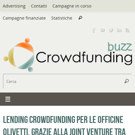
Vai
Advertising
Contatti
Campagne in corso
al
Cerca:
contenuto
Campagne finanziate
Statistiche
Cerca
C
Cerc
Lending crowdfunding per le officine
Olivetti, grazie alla joint venture tra