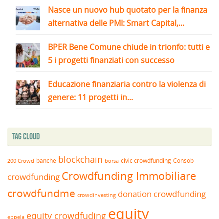
Nasce un nuovo hub quotato per la finanza
alternativa delle PMI: Smart Capital,...
BPER Bene Comune chiude in trionfo: tutti e
5 i progetti finanziati con successo
Educazione finanziaria contro la violenza di
genere: 11 progetti in...
Tag Cloud
blockchain
banche
borsa
civic crowdfunding
Consob
200 Crowd
Crowdfunding Immobiliare
crowdfunding
crowdfundme
donation crowdfunding
crowdinvesting
equity
equity crowdfuding
eppela