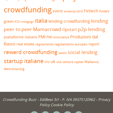
crowdfunding
Fintech
eventi
funded
evidenza-2018
italia
lending
lending crowdfunding
green
ICO
indiegogo
peer to peer
Mamacrowd
p2p lending
Opstart
Produzioni dal
PMI
piattaforme italiane
PMI innovative
Basso
real estate
report
regolamento europeo
regolamento
reward crowdfunding
social lending
seedrs
startup italiane
uk
venture capital
Walliance
USA
STO
WeAreStarting
Crowdfunding Buzz -
EdiBeez Srl
- P. IVA 09375120962 -
Privacy
Policy
Cookie Policy