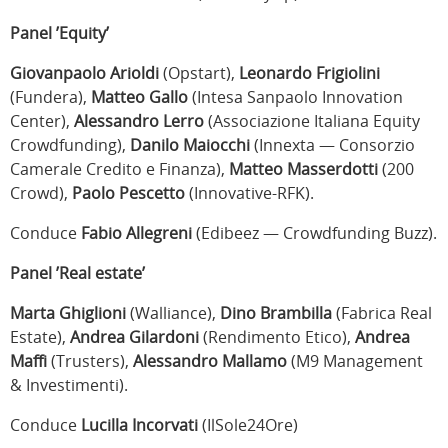
Panel ’Equity’
Giovanpaolo Arioldi
(Opstart),
Leonardo Frigiolini
(Fundera),
Matteo Gallo
(Intesa Sanpaolo Innovation
Center),
Alessandro Lerro
(Associazione Italiana Equity
Crowdfunding),
Danilo Maiocchi
(Innexta — Consorzio
Camerale Credito e Finanza),
Matteo Masserdotti
(200
Crowd),
Paolo Pescetto
(Innovative-RFK).
Conduce
Fabio Allegreni
(Edibeez — Crowdfunding Buzz).
Panel ’Real estate’
Marta Ghiglioni
(Walliance),
Dino Brambilla
(Fabrica Real
Estate),
Andrea Gilardoni
(Rendimento Etico),
Andrea
Maffi
(Trusters),
Alessandro Mallamo
(M9 Management
& Investimenti).
Conduce
Lucilla Incorvati
(IlSole24Ore)