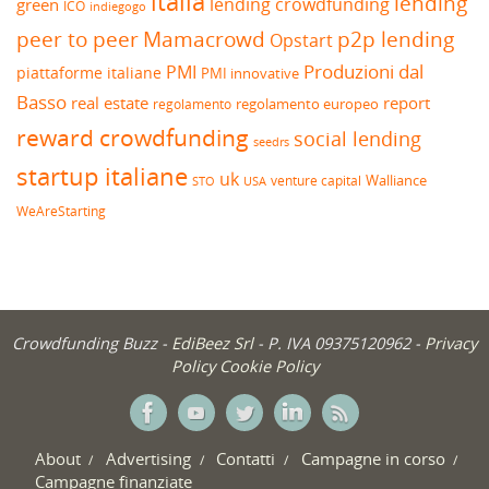
italia
lending
lending crowdfunding
green
ICO
indiegogo
peer to peer
Mamacrowd
p2p lending
Opstart
Produzioni dal
PMI
piattaforme italiane
PMI innovative
Basso
real estate
report
regolamento europeo
regolamento
reward crowdfunding
social lending
seedrs
startup italiane
uk
venture capital
Walliance
USA
STO
WeAreStarting
Crowdfunding Buzz -
EdiBeez Srl
- P. IVA 09375120962 -
Privacy
Policy
Cookie Policy
About
Advertising
Contatti
Campagne in corso
Campagne finanziate