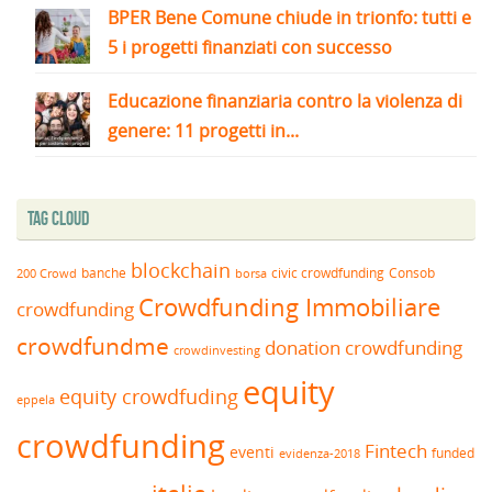
BPER Bene Comune chiude in trionfo: tutti e
5 i progetti finanziati con successo
Educazione finanziaria contro la violenza di
genere: 11 progetti in...
Tag Cloud
blockchain
banche
borsa
civic crowdfunding
Consob
200 Crowd
Crowdfunding Immobiliare
crowdfunding
crowdfundme
donation crowdfunding
crowdinvesting
equity
equity crowdfuding
eppela
crowdfunding
Fintech
eventi
funded
evidenza-2018