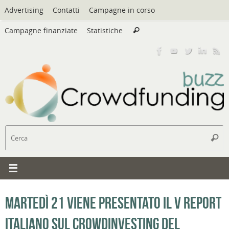
Vai
Advertising
Contatti
Campagne in corso
al
Cerca:
contenuto
Campagne finanziate
Statistiche
Cerca
C
Cerc
Martedì 21 viene presentato il V Report
italiano sul Crowdinvesting del