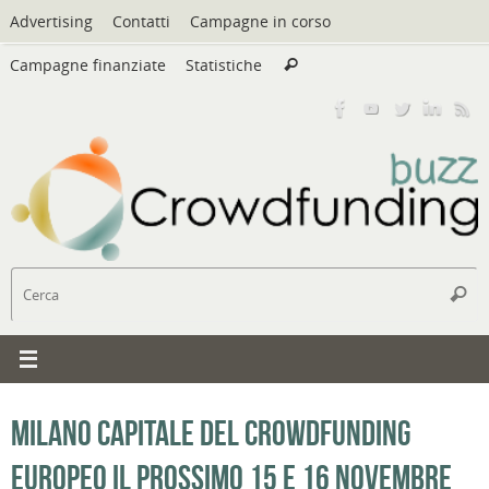
Vai
Advertising
Contatti
Campagne in corso
al
Cerca:
contenuto
Campagne finanziate
Statistiche
Cerca
C
Cerc
Milano capitale del crowdfunding
europeo il prossimo 15 e 16 novembre