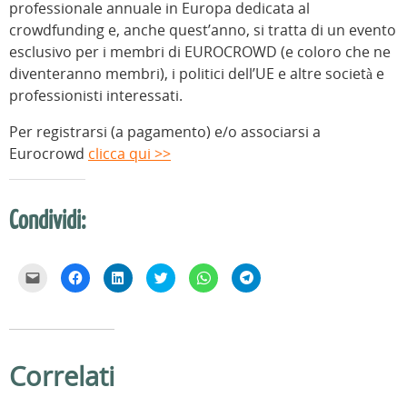
professionale annuale in Europa dedicata al
crowdfunding e, anche quest’anno, si tratta di un evento
esclusivo per i membri di EUROCROWD (e coloro che ne
diventeranno membri), i politici dell’UE e altre società e
professionisti interessati.
Per registrarsi (a pagamento) e/o associarsi a
Eurocrowd
clicca qui >>
Condividi:
F
F
F
F
F
F
a
a
a
a
a
a
i
i
i
i
i
i
c
c
c
c
c
c
l
l
l
l
l
l
i
i
i
i
i
i
c
c
c
c
c
c
p
p
q
q
p
p
e
e
u
u
e
e
Correlati
r
r
i
i
r
r
i
c
p
p
c
c
n
o
e
e
o
o
v
n
r
r
n
n