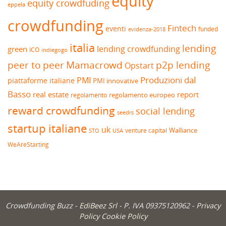
equity
equity crowdfuding
eppela
crowdfunding
Fintech
eventi
funded
evidenza-2018
italia
lending
lending crowdfunding
green
ICO
indiegogo
peer to peer
Mamacrowd
p2p lending
Opstart
Produzioni dal
PMI
piattaforme italiane
PMI innovative
Basso
real estate
report
regolamento europeo
regolamento
reward crowdfunding
social lending
seedrs
startup italiane
uk
venture capital
Walliance
USA
STO
WeAreStarting
Crowdfunding Buzz -
EdiBeez Srl
- P. IVA 09375120962 -
Privacy
Policy
Cookie Policy