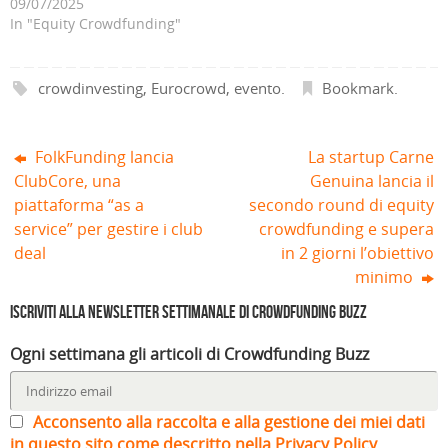
09/07/2025
n
n
a
f
n
n
a
e
f
i
e
e
In "Equity Crowdfunding"
n
s
i
n
s
s
u
t
n
e
t
t
o
r
e
s
r
r
v
a
s
t
a
a
a
)
t
r
)
)
crowdinvesting
,
Eurocrowd
,
evento
.
Bookmark
.
f
r
a
i
a
)
n
)
e
s
t
FolkFunding lancia
La startup Carne
r
a
ClubCore, una
Genuina lancia il
)
piattaforma “as a
secondo round di equity
service” per gestire i club
crowdfunding e supera
deal
in 2 giorni l’obiettivo
minimo
Iscriviti alla Newsletter settimanale di Crowdfunding Buzz
Ogni settimana gli articoli di Crowdfunding Buzz
Acconsento alla raccolta e alla gestione dei miei dati
in questo sito come descritto nella Privacy Policy